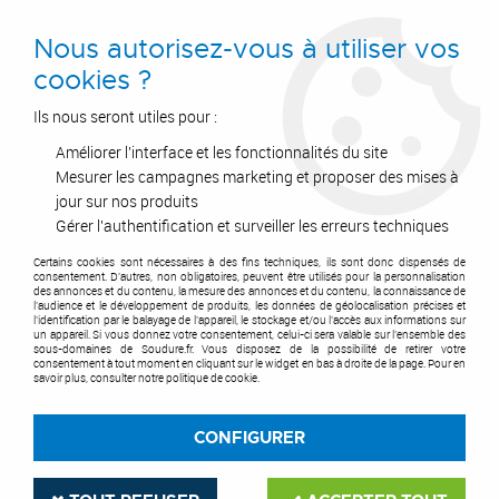
0
Nous autorisez-vous à utiliser vos
cookies ?
Ils nous seront utiles pour :
Améliorer l'interface et les fonctionnalités du site
Accueil
>
Air Comprimé
>
Equipements et accessoires
>
Compresseur d'air
>
Compresseur mono-étagé
Mesurer les campagnes marketing et proposer des mises à
jour sur nos produits
COMPRESSEUR MONO-
Gérer l'authentification et surveiller les erreurs techniques
ÉTAGÉ
Certains cookies sont nécessaires à des fins techniques, ils sont donc dispensés de
consentement. D'autres, non obligatoires, peuvent être utilisés pour la personnalisation
des annonces et du contenu, la mesure des annonces et du contenu, la connaissance de
l'audience et le développement de produits, les données de géolocalisation précises et
l'identification par le balayage de l'appareil, le stockage et/ou l'accès aux informations sur
un appareil. Si vous donnez votre consentement, celui-ci sera valable sur l’ensemble des
sous-domaines de Soudure.fr. Vous disposez de la possibilité de retirer votre
consentement à tout moment en cliquant sur le widget en bas à droite de la page. Pour en
TRIER & FILTRER
savoir plus, consulter notre politique de cookie.
CONFIGURER
17 articles sur
17