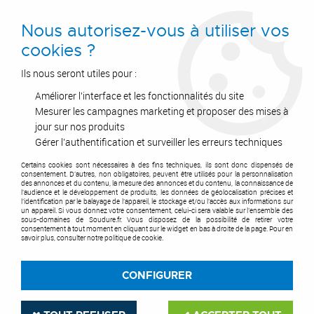
0
Nous autorisez-vous à utiliser vos
cookies ?
Ils nous seront utiles pour :
Améliorer l'interface et les fonctionnalités du site
Accueil
>
Air Comprimé
>
Equipements et accessoires
>
Compresseur d'air
>
Compresseur mono-étagé
>
Pro Montecarlo L25P -
Mesurer les campagnes marketing et proposer des mises à
50 litres
jour sur nos produits
Gérer l'authentification et surveiller les erreurs techniques
Certains cookies sont nécessaires à des fins techniques, ils sont donc dispensés de
consentement. D'autres, non obligatoires, peuvent être utilisés pour la personnalisation
des annonces et du contenu, la mesure des annonces et du contenu, la connaissance de
l'audience et le développement de produits, les données de géolocalisation précises et
l'identification par le balayage de l'appareil, le stockage et/ou l'accès aux informations sur
un appareil. Si vous donnez votre consentement, celui-ci sera valable sur l’ensemble des
sous-domaines de Soudure.fr. Vous disposez de la possibilité de retirer votre
consentement à tout moment en cliquant sur le widget en bas à droite de la page. Pour en
savoir plus, consulter notre politique de cookie.
CONFIGURER