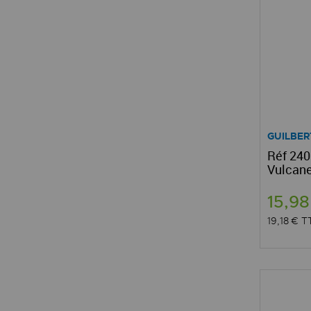
GUILBER
Réf 240
Vulcane
15,9
19,18 €
T