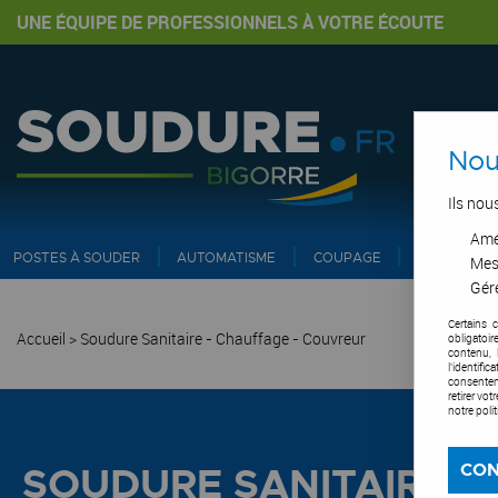
UNE ÉQUIPE DE PROFESSIONNELS À VOTRE ÉCOUTE
Nou
Ils nou
Amél
POSTES À SOUDER
AUTOMATISME
COUPAGE
PIPE ET IN
Mes
Gére
Certains 
Accueil
>
Soudure Sanitaire - Chauffage - Couvreur
obligatoi
contenu, 
l'identifi
consentem
retirer vo
notre poli
CON
SOUDURE SANITAIRE -