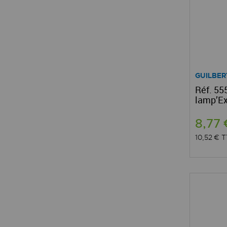
GUILBER
Réf. 55
lamp’E
8,77
10,52 €
T