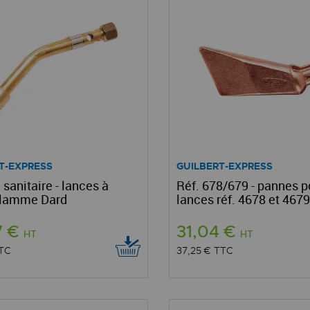
T-EXPRESS
GUILBERT-EXPRESS
anitaire - lances à
Réf. 678/679 - pannes p
flamme Dard
lances réf. 4678 et 4679
7 €
31,04 €
HT
HT
TC
37,25 €
TTC