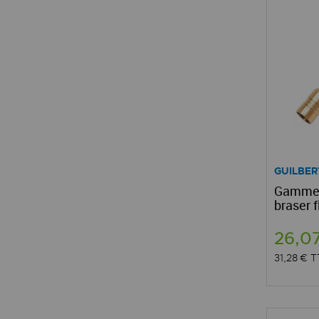
GUILBER
Gamme s
braser 
26,0
31,28 €
T