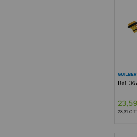
GUILBER
Réf. 367
23,5
28,31 €
T