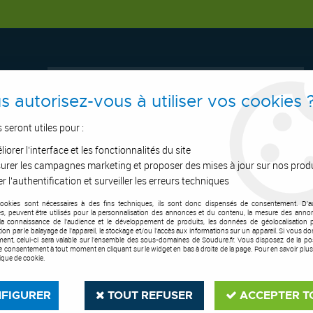
s autorisez-vous à utiliser vos cookies 
s seront utiles pour :
iorer l'interface et les fonctionnalités du site
ERTAGE
ASPIRATION
OUTILS DE COUPE
SOUDURE
E.P.I
urer les campagnes marketing et proposer des mises à jour sur nos prod
r l'authentification et surveiller les erreurs techniques
cookies sont nécessaires à des fins techniques, ils sont donc dispensés de consentement. D'a
res, peuvent être utilisés pour la personnalisation des annonces et du contenu, la mesure des anno
la connaissance de l'audience et le développement de produits, les données de géolocalisation p
cation par le balayage de l'appareil, le stockage et/ou l'accès aux informations sur un appareil. Si vous d
ent, celui-ci sera valable sur l’ensemble des sous-domaines de Soudure.fr. Vous disposez de la poss
tre consentement à tout moment en cliquant sur le widget en bas à droite de la page. Pour en savoir plus
tique de cookie.
FIGURER
TOUT REFUSER
ACCEPTER T
 CHAUFFAGE