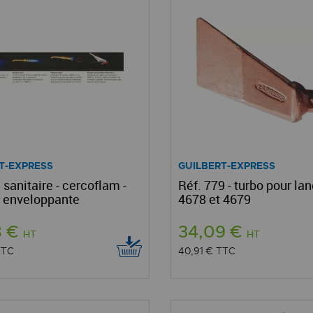
T-EXPRESS
GUILBERT-EXPRESS
anitaire - cercoflam -
Réf. 779 - turbo pour lan
 enveloppante
4678 et 4679
8 €
34,09 €
HT
HT
TTC
40,91 €
TTC