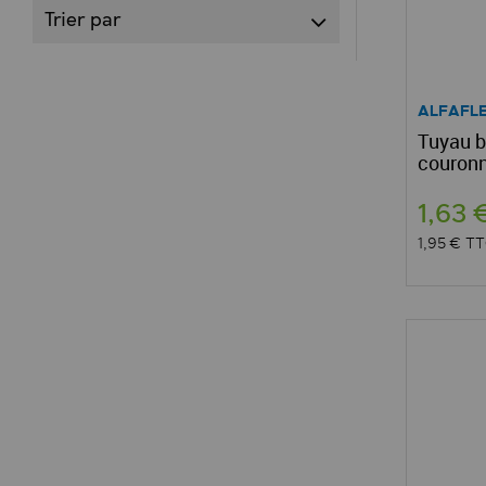
Trier par
ALFAFL
Tuyau b
couronn
1,63 
1,95 €
TT