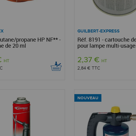
EX
GUILBERT-EXPRESS
utane/propane HP NF** -
Réf. 8191 - cartouche d
e de 20 ml
pour lampe multi-usage
€
2,37 €
HT
HT
C
2,84 €
TTC
NOUVEAU