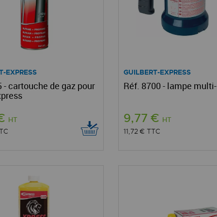
T-EXPRESS
GUILBERT-EXPRESS
5 - cartouche de gaz pour
Réf. 8700 - lampe multi
xpress
 €
9,77 €
HT
HT
TC
11,72 €
TTC