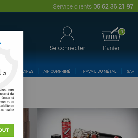
Service clients
05 62 36 21 97
0
?
Se connecter
Panier
ACCESSOIRES
AIR COMPRIMÉ
TRAVAIL DU MÉTAL
SAV
uits
utres, non
nces et du
récises et
onnez votre
ibilité de
, consulter
OUT