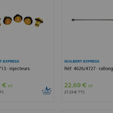
T-EXPRESS
GUILBERT-EXPRESS
13 - injecteurs
Réf. 4626/4727 - rallon
9 €
22,69 €
HT
HT
TC
27,23 €
TTC