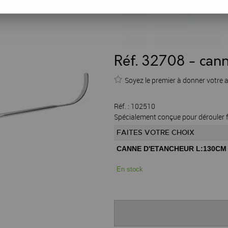
Réf. 32708 - can
Soyez le premier à donner votre a
Réf. :
102510
Spécialement conçue pour dérouler f
FAITES VOTRE CHOIX
CANNE D'ETANCHEUR L:130CM
En stock