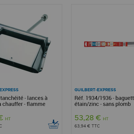
-EXPRESS
GUILBERT-EXPRESS
anchéité - lances à
Réf. 1934/1936 - baguet
 à chauffer - flamme
étain/zinc - sans plomb
 €
53,28 €
HT
HT
C
63,94 €
TTC