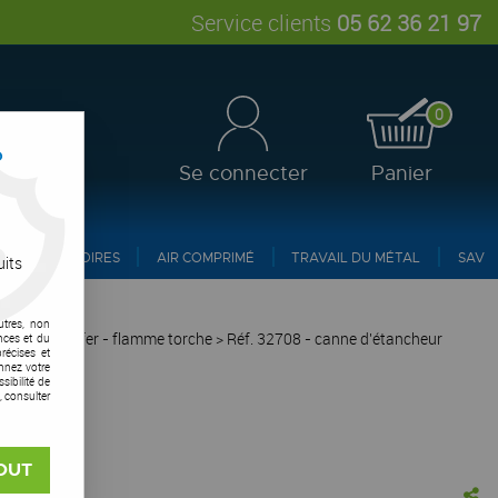
Service clients
05 62 36 21 97
0
?
Se connecter
Panier
ACCESSOIRES
AIR COMPRIMÉ
TRAVAIL DU MÉTAL
SAV
uits
utres, non
r et à chauffer - flamme torche
>
Réf. 32708 - canne d'étancheur
nces et du
récises et
onnez votre
ibilité de
, consulter
OUT