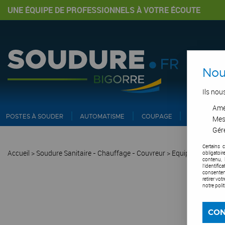
UNE ÉQUIPE DE PROFESSIONNELS À VOTRE ÉCOUTE
Nou
Ils nou
Amél
POSTES À SOUDER
AUTOMATISME
COUPAGE
PIPE ET IN
Mes
Gére
Certains 
Accueil
>
Soudure Sanitaire - Chauffage - Couvreur
>
Equipements & A
obligatoi
contenu, 
l'identifi
consentem
retirer vo
notre poli
CON