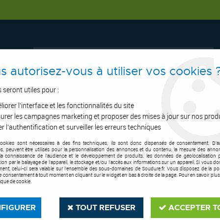
s autorisez-vous à utiliser vos cookies 
s seront utiles pour :
iorer l'interface et les fonctionnalités du site
ERTAGE
ASPIRATION
OUTILS DE COUPE
SOUDURE
E.P.I
urer les campagnes marketing et proposer des mises à jour sur nos prod
r l'authentification et surveiller les erreurs techniques
cookies sont nécessaires à des fins techniques, ils sont donc dispensés de consentement. D'a
ccessoires
>
Gamme professionnelle
>
Gamme étanchéité - lances à brûle
res, peuvent être utilisés pour la personnalisation des annonces et du contenu, la mesure des anno
la connaissance de l'audience et le développement de produits, les données de géolocalisation p
cation par le balayage de l'appareil, le stockage et/ou l'accès aux informations sur un appareil. Si vous d
ent, celui-ci sera valable sur l’ensemble des sous-domaines de Soudure.fr. Vous disposez de la poss
tre consentement à tout moment en cliquant sur le widget en bas à droite de la page. Pour en savoir plus
tique de cookie.
FIGURER
TOUT REFUSER
ACCEPTER T