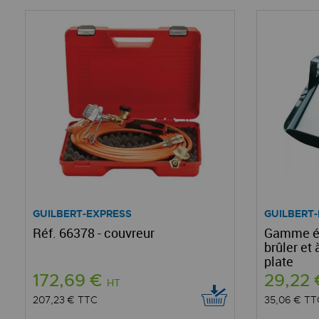
GUILBERT-EXPRESS
GUILBERT
Réf. 66378 - couvreur
Gamme ét
brûler et
plate
172,69 €
29,22
HT
207,23 €
TTC
35,06 €
TT