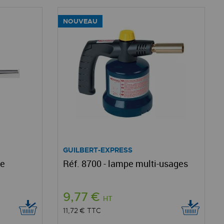
NOUVEAU
GUILBERT-EXPRESS
te
Réf. 8700 - lampe multi-usages
9,77 €
HT
11,72 €
TTC