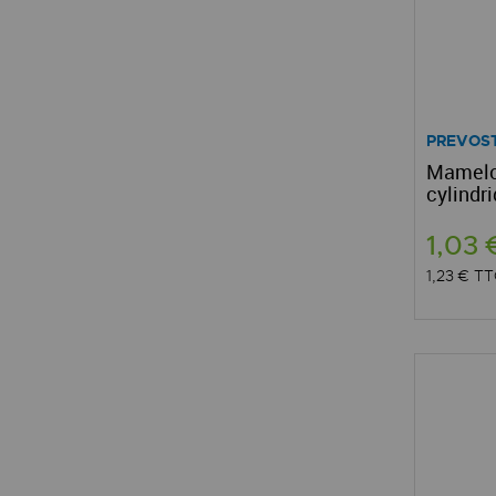
PREVOS
Mamelon
cylindri
1,03
1,23 €
TT