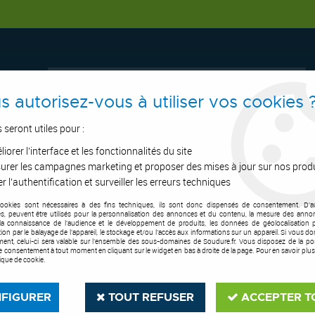
s autorisez-vous à utiliser vos cookies 
s seront utiles pour :
iorer l'interface et les fonctionnalités du site
ERTAGE
ASPIRATION
OUTILS DE COUPE
SOUDURE
E.P.I
urer les campagnes marketing et proposer des mises à jour sur nos prod
r l'authentification et surveiller les erreurs techniques
cookies sont nécessaires à des fins techniques, ils sont donc dispensés de consentement. D'a
res, peuvent être utilisés pour la personnalisation des annonces et du contenu, la mesure des anno
la connaissance de l'audience et le développement de produits, les données de géolocalisation p
cation par le balayage de l'appareil, le stockage et/ou l'accès aux informations sur un appareil. Si vous d
ent, celui-ci sera valable sur l’ensemble des sous-domaines de Soudure.fr. Vous disposez de la poss
tre consentement à tout moment en cliquant sur le widget en bas à droite de la page. Pour en savoir plus
tique de cookie.
FIGURER
TOUT REFUSER
ACCEPTER T