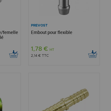
PREVOST
e/femelle
Embout pour flexible
lé
1,78 €
HT
2,14 €
TTC