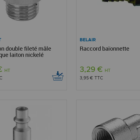
T
BELAIR
 double fileté mâle
Raccord baïonnette
que laiton nickelé
 €
3,29 €
HT
HT
C
3,95 €
TTC