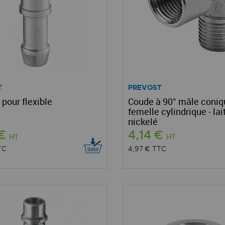
T
PREVOST
pour flexible
Coude à 90° mâle coniq
femelle cylindrique - lai
nickelé
 €
4,14 €
HT
HT
TC
4,97 €
TTC