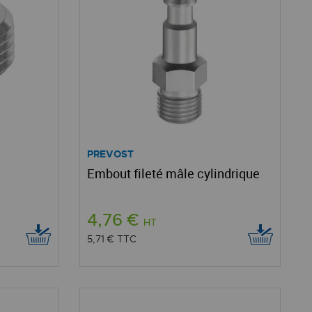
PREVOST
Embout fileté mâle cylindrique
4,76 €
HT
5,71 €
TTC