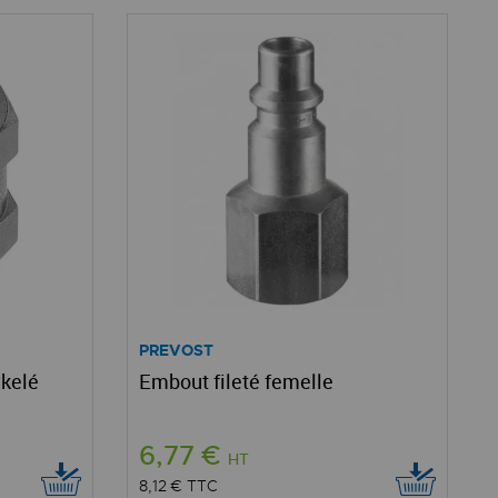
PREVOST
ckelé
Embout fileté femelle
6,77 €
HT
8,12 €
TTC