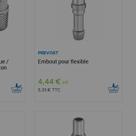
PREVOST
ue /
Embout pour flexible
ton
4,44 €
HT
5,33 €
TTC