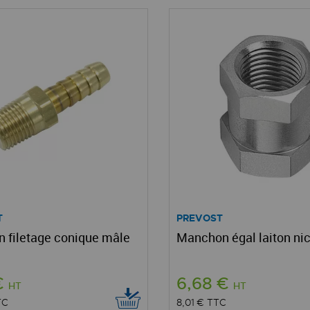
T
PREVOST
n filetage conique mâle
Manchon égal laiton ni
€
6,68 €
HT
HT
TC
8,01 €
TTC