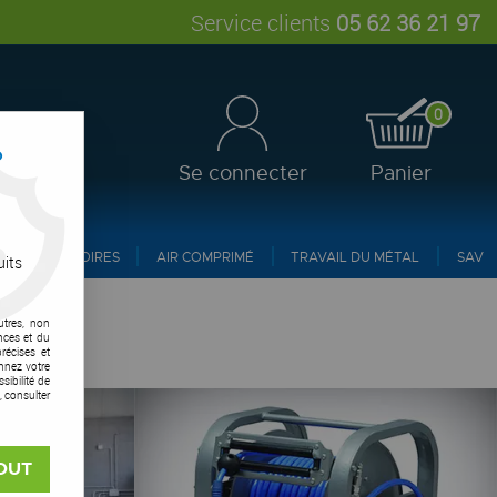
Service clients
05 62 36 21 97
0
?
Se connecter
Panier
ACCESSOIRES
AIR COMPRIMÉ
TRAVAIL DU MÉTAL
SAV
uits
utres, non
nces et du
récises et
onnez votre
ibilité de
, consulter
OUT