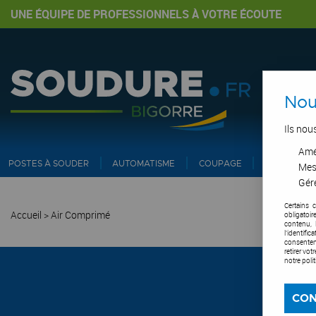
UNE ÉQUIPE DE PROFESSIONNELS À VOTRE ÉCOUTE
Nou
Ils nou
Amél
POSTES À SOUDER
AUTOMATISME
COUPAGE
PIPE ET IN
Mes
Gére
Certains 
Accueil
>
Air Comprimé
obligatoi
contenu, 
l'identifi
consentem
retirer vo
notre poli
CON