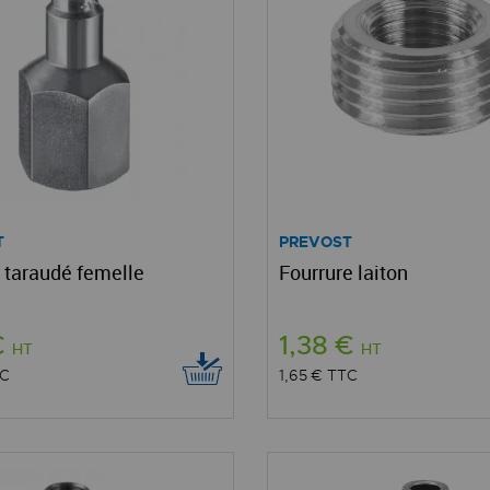
T
PREVOST
taraudé femelle
Fourrure laiton
€
1,38 €
HT
HT
C
1,65 €
TTC