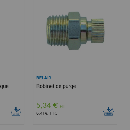
BELAIR
ique
Robinet de purge
5,34 €
HT
6,41 €
TTC