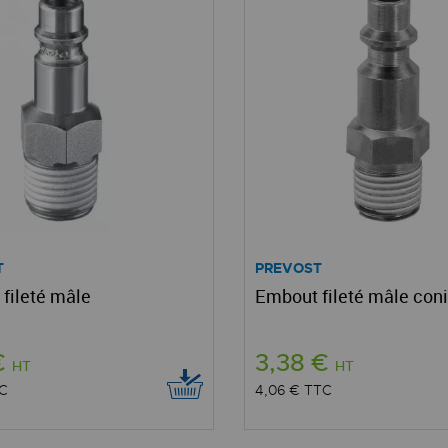
T
PREVOST
fileté mâle
Embout fileté mâle con
€
3,38 €
HT
HT
C
4,06 €
TTC