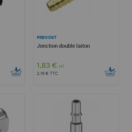
PREVOST
Jonction double laiton
1,83 €
HT
2,19 €
TTC