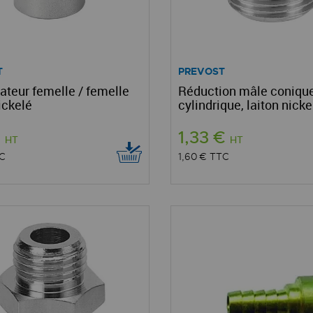
T
PREVOST
ateur femelle / femelle
Réduction mâle coniqu
ickelé
cylindrique, laiton nicke
€
1,33 €
HT
HT
C
1,60 €
TTC