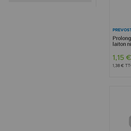
PREVOS
Prolong
laiton n
1,15 
1,38 €
TT