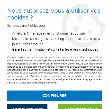
0
Nous autorisez-vous à utiliser vos
cookies ?
Ils nous seront utiles pour :
Améliorer l'interface et les fonctionnalités du site
Accueil
>
Air Comprimé
>
Equipements et accessoires
>
Raccord rapide
>
Embout IRP 08 pour raccord rapide
>
Embout fileté mâle conique
Mesurer les campagnes marketing et proposer des mises à
jour sur nos produits
Gérer l'authentification et surveiller les erreurs techniques
Certains cookies sont nécessaires à des fins techniques, ils sont donc dispensés de
consentement. D'autres, non obligatoires, peuvent être utilisés pour la personnalisation
des annonces et du contenu, la mesure des annonces et du contenu, la connaissance de
l'audience et le développement de produits, les données de géolocalisation précises et
l'identification par le balayage de l'appareil, le stockage et/ou l'accès aux informations sur
un appareil. Si vous donnez votre consentement, celui-ci sera valable sur l’ensemble des
sous-domaines de Soudure.fr. Vous disposez de la possibilité de retirer votre
consentement à tout moment en cliquant sur le widget en bas à droite de la page. Pour en
savoir plus, consulter notre politique de cookie.
CONFIGURER