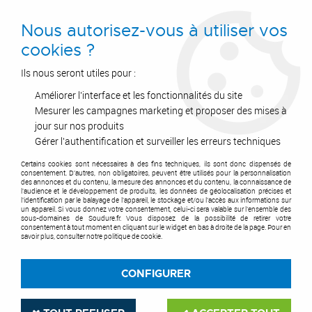
0
Nous autorisez-vous à utiliser vos
cookies ?
Ils nous seront utiles pour :
Améliorer l'interface et les fonctionnalités du site
Accueil
>
Automatisme
Mesurer les campagnes marketing et proposer des mises à
jour sur nos produits
Gérer l'authentification et surveiller les erreurs techniques
AUTOMATISME
Certains cookies sont nécessaires à des fins techniques, ils sont donc dispensés de
consentement. D'autres, non obligatoires, peuvent être utilisés pour la personnalisation
des annonces et du contenu, la mesure des annonces et du contenu, la connaissance de
l'audience et le développement de produits, les données de géolocalisation précises et
l'identification par le balayage de l'appareil, le stockage et/ou l'accès aux informations sur
un appareil. Si vous donnez votre consentement, celui-ci sera valable sur l’ensemble des
sous-domaines de Soudure.fr. Vous disposez de la possibilité de retirer votre
consentement à tout moment en cliquant sur le widget en bas à droite de la page. Pour en
savoir plus, consulter notre politique de cookie.
CONFIGURER