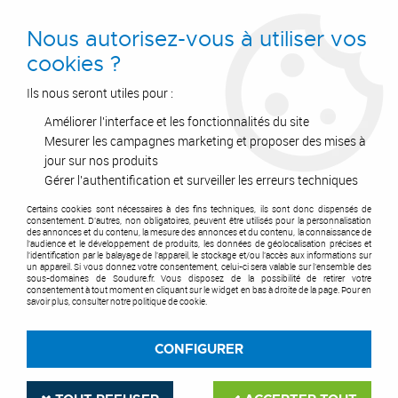
0
Nous autorisez-vous à utiliser vos
cookies ?
Ils nous seront utiles pour :
Améliorer l'interface et les fonctionnalités du site
Accueil
>
Postes à Souder
Mesurer les campagnes marketing et proposer des mises à
jour sur nos produits
Gérer l'authentification et surveiller les erreurs techniques
POSTES À SOUDER
Certains cookies sont nécessaires à des fins techniques, ils sont donc dispensés de
consentement. D'autres, non obligatoires, peuvent être utilisés pour la personnalisation
des annonces et du contenu, la mesure des annonces et du contenu, la connaissance de
l'audience et le développement de produits, les données de géolocalisation précises et
l'identification par le balayage de l'appareil, le stockage et/ou l'accès aux informations sur
un appareil. Si vous donnez votre consentement, celui-ci sera valable sur l’ensemble des
sous-domaines de Soudure.fr. Vous disposez de la possibilité de retirer votre
consentement à tout moment en cliquant sur le widget en bas à droite de la page. Pour en
savoir plus, consulter notre politique de cookie.
CONFIGURER