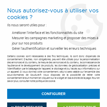
0
Nous autorisez-vous à utiliser vos
cookies ?
Ils nous seront utiles pour :
Améliorer l'interface et les fonctionnalités du site
Accueil
>
Soudure Sanitaire - Chauffage - Couvreur
>
Equipements & Accessoires
>
Gamme professionnelle
Mesurer les campagnes marketing et proposer des mises à
jour sur nos produits
GAMME
Gérer l'authentification et surveiller les erreurs techniques
PROFESSIONNELLE
Certains cookies sont nécessaires à des fins techniques, ils sont donc dispensés de
consentement. D'autres, non obligatoires, peuvent être utilisés pour la personnalisation
des annonces et du contenu, la mesure des annonces et du contenu, la connaissance de
l'audience et le développement de produits, les données de géolocalisation précises et
l'identification par le balayage de l'appareil, le stockage et/ou l'accès aux informations sur
un appareil. Si vous donnez votre consentement, celui-ci sera valable sur l’ensemble des
sous-domaines de Soudure.fr. Vous disposez de la possibilité de retirer votre
consentement à tout moment en cliquant sur le widget en bas à droite de la page. Pour en
TRIER & FILTRER
savoir plus, consulter notre politique de cookie.
CONFIGURER
27 articles sur
54