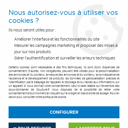
0
Nous autorisez-vous à utiliser vos
cookies ?
Ils nous seront utiles pour :
Améliorer l'interface et les fonctionnalités du site
Accueil
>
Air Comprimé
>
Equipements et accessoires
>
Compresseur d'air
>
Compresseurs sans huile
Mesurer les campagnes marketing et proposer des mises à
jour sur nos produits
COMPRESSEURS SANS
Gérer l'authentification et surveiller les erreurs techniques
HUILE
Certains cookies sont nécessaires à des fins techniques, ils sont donc dispensés de
consentement. D'autres, non obligatoires, peuvent être utilisés pour la personnalisation
des annonces et du contenu, la mesure des annonces et du contenu, la connaissance de
l'audience et le développement de produits, les données de géolocalisation précises et
l'identification par le balayage de l'appareil, le stockage et/ou l'accès aux informations sur
un appareil. Si vous donnez votre consentement, celui-ci sera valable sur l’ensemble des
sous-domaines de Soudure.fr. Vous disposez de la possibilité de retirer votre
consentement à tout moment en cliquant sur le widget en bas à droite de la page. Pour en
TRIER & FILTRER
savoir plus, consulter notre politique de cookie.
CONFIGURER
12 articles sur
12