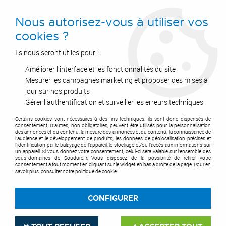
0
Nous autorisez-vous à utiliser vos
cookies ?
Ils nous seront utiles pour :
Améliorer l'interface et les fonctionnalités du site
Accueil
>
Pipe & Inertage
>
Marquage
Mesurer les campagnes marketing et proposer des mises à
jour sur nos produits
MARQUAGE
Gérer l'authentification et surveiller les erreurs techniques
Certains cookies sont nécessaires à des fins techniques, ils sont donc dispensés de
consentement. D'autres, non obligatoires, peuvent être utilisés pour la personnalisation
des annonces et du contenu, la mesure des annonces et du contenu, la connaissance de
l'audience et le développement de produits, les données de géolocalisation précises et
l'identification par le balayage de l'appareil, le stockage et/ou l'accès aux informations sur
TRIER & FILTRER
un appareil. Si vous donnez votre consentement, celui-ci sera valable sur l’ensemble des
sous-domaines de Soudure.fr. Vous disposez de la possibilité de retirer votre
consentement à tout moment en cliquant sur le widget en bas à droite de la page. Pour en
savoir plus, consulter notre politique de cookie.
3 articles sur
3
CONFIGURER