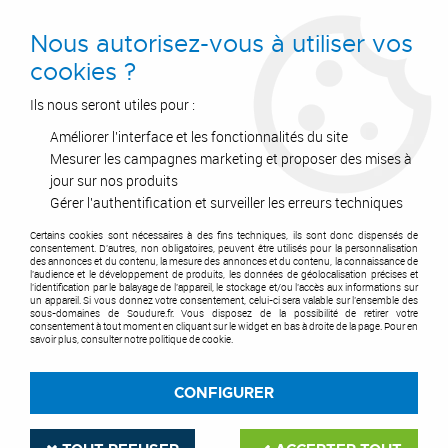
0
Nous autorisez-vous à utiliser vos
cookies ?
Ils nous seront utiles pour :
Améliorer l'interface et les fonctionnalités du site
Accueil
>
Pipe & Inertage
>
Clamp
Mesurer les campagnes marketing et proposer des mises à
jour sur nos produits
CLAMP
Gérer l'authentification et surveiller les erreurs techniques
Certains cookies sont nécessaires à des fins techniques, ils sont donc dispensés de
consentement. D'autres, non obligatoires, peuvent être utilisés pour la personnalisation
des annonces et du contenu, la mesure des annonces et du contenu, la connaissance de
l'audience et le développement de produits, les données de géolocalisation précises et
l'identification par le balayage de l'appareil, le stockage et/ou l'accès aux informations sur
TRIER & FILTRER
un appareil. Si vous donnez votre consentement, celui-ci sera valable sur l’ensemble des
sous-domaines de Soudure.fr. Vous disposez de la possibilité de retirer votre
consentement à tout moment en cliquant sur le widget en bas à droite de la page. Pour en
savoir plus, consulter notre politique de cookie.
2 articles sur
2
CONFIGURER