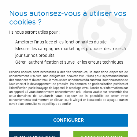
0
Nous autorisez-vous à utiliser vos
cookies ?
Ils nous seront utiles pour :
Améliorer l'interface et les fonctionnalités du site
Accueil
>
Outils de coupe
>
Fraises & plaquettes
>
Fraisage
>
Fraise à surfacer
Mesurer les campagnes marketing et proposer des mises à
jour sur nos produits
FRAISE À SURFACER
Gérer l'authentification et surveiller les erreurs techniques
Certains cookies sont nécessaires à des fins techniques, ils sont donc dispensés de
consentement. D'autres, non obligatoires, peuvent être utilisés pour la personnalisation
des annonces et du contenu, la mesure des annonces et du contenu, la connaissance de
l'audience et le développement de produits, les données de géolocalisation précises et
l'identification par le balayage de l'appareil, le stockage et/ou l'accès aux informations sur
TRIER & FILTRER
un appareil. Si vous donnez votre consentement, celui-ci sera valable sur l’ensemble des
sous-domaines de Soudure.fr. Vous disposez de la possibilité de retirer votre
consentement à tout moment en cliquant sur le widget en bas à droite de la page. Pour en
savoir plus, consulter notre politique de cookie.
8 articles sur
8
CONFIGURER