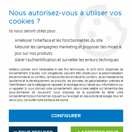
0
Nous autorisez-vous à utiliser vos
cookies ?
Ils nous seront utiles pour :
Améliorer l'interface et les fonctionnalités du site
Accueil
>
Outils de coupe
>
Fraises & plaquettes
>
Fraisage
>
Fraise à surfacer
>
TC 065
Mesurer les campagnes marketing et proposer des mises à
jour sur nos produits
Gérer l'authentification et surveiller les erreurs techniques
Certains cookies sont nécessaires à des fins techniques, ils sont donc dispensés de
consentement. D'autres, non obligatoires, peuvent être utilisés pour la personnalisation
des annonces et du contenu, la mesure des annonces et du contenu, la connaissance de
l'audience et le développement de produits, les données de géolocalisation précises et
l'identification par le balayage de l'appareil, le stockage et/ou l'accès aux informations sur
un appareil. Si vous donnez votre consentement, celui-ci sera valable sur l’ensemble des
sous-domaines de Soudure.fr. Vous disposez de la possibilité de retirer votre
consentement à tout moment en cliquant sur le widget en bas à droite de la page. Pour en
savoir plus, consulter notre politique de cookie.
CONFIGURER