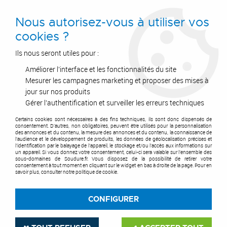
0
Nous autorisez-vous à utiliser vos
cookies ?
Ils nous seront utiles pour :
Améliorer l'interface et les fonctionnalités du site
Accueil
>
Postes à Souder
>
Soudure A L'Arc MMA
>
Métal D'Apport : Electrodes Enrobées
>
Électrode petit conditionnement
>
Mesurer les campagnes marketing et proposer des mises à
Electrode Inox 316 L en étui de 1kg
jour sur nos produits
Gérer l'authentification et surveiller les erreurs techniques
Certains cookies sont nécessaires à des fins techniques, ils sont donc dispensés de
consentement. D'autres, non obligatoires, peuvent être utilisés pour la personnalisation
des annonces et du contenu, la mesure des annonces et du contenu, la connaissance de
l'audience et le développement de produits, les données de géolocalisation précises et
l'identification par le balayage de l'appareil, le stockage et/ou l'accès aux informations sur
un appareil. Si vous donnez votre consentement, celui-ci sera valable sur l’ensemble des
sous-domaines de Soudure.fr. Vous disposez de la possibilité de retirer votre
consentement à tout moment en cliquant sur le widget en bas à droite de la page. Pour en
savoir plus, consulter notre politique de cookie.
CONFIGURER