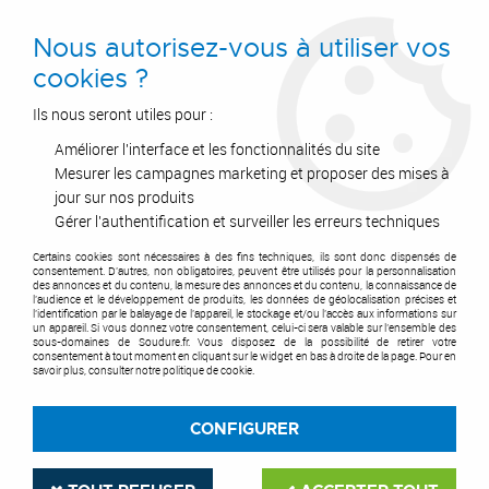
0
Nous autorisez-vous à utiliser vos
cookies ?
Ils nous seront utiles pour :
Améliorer l'interface et les fonctionnalités du site
Accueil
>
Postes à Souder
>
Soudure MIG-MAG
>
Fils MIG/MAG
>
Métal d'apport Mig Mag - alu
>
Fil MIG aluminium 5356
Mesurer les campagnes marketing et proposer des mises à
jour sur nos produits
Gérer l'authentification et surveiller les erreurs techniques
Certains cookies sont nécessaires à des fins techniques, ils sont donc dispensés de
consentement. D'autres, non obligatoires, peuvent être utilisés pour la personnalisation
des annonces et du contenu, la mesure des annonces et du contenu, la connaissance de
l'audience et le développement de produits, les données de géolocalisation précises et
l'identification par le balayage de l'appareil, le stockage et/ou l'accès aux informations sur
un appareil. Si vous donnez votre consentement, celui-ci sera valable sur l’ensemble des
sous-domaines de Soudure.fr. Vous disposez de la possibilité de retirer votre
consentement à tout moment en cliquant sur le widget en bas à droite de la page. Pour en
savoir plus, consulter notre politique de cookie.
CONFIGURER