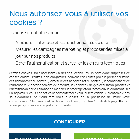
0
Nous autorisez-vous à utiliser vos
cookies ?
Ils nous seront utiles pour :
Améliorer l'interface et les fonctionnalités du site
Accueil
>
Postes à Souder
>
Soudure MIG-MAG
>
Fils MIG/MAG
>
Métal d'apport Mig Mag - alu
>
Fil MIG aluminium 5183
Mesurer les campagnes marketing et proposer des mises à
jour sur nos produits
Gérer l'authentification et surveiller les erreurs techniques
Certains cookies sont nécessaires à des fins techniques, ils sont donc dispensés de
consentement. D'autres, non obligatoires, peuvent être utilisés pour la personnalisation
des annonces et du contenu, la mesure des annonces et du contenu, la connaissance de
l'audience et le développement de produits, les données de géolocalisation précises et
l'identification par le balayage de l'appareil, le stockage et/ou l'accès aux informations sur
un appareil. Si vous donnez votre consentement, celui-ci sera valable sur l’ensemble des
sous-domaines de Soudure.fr. Vous disposez de la possibilité de retirer votre
consentement à tout moment en cliquant sur le widget en bas à droite de la page. Pour en
savoir plus, consulter notre politique de cookie.
CONFIGURER