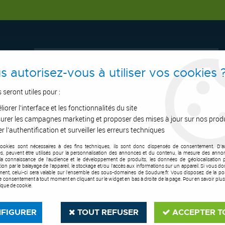
s autorisez-vous à utiliser vos cookies 
s seront utiles pour :
iorer l'interface et les fonctionnalités du site
ERTAGE
ASPIRATION
OUTILS DE COUPE
SOUDURE
E.P.I
urer les campagnes marketing et proposer des mises à jour sur nos prod
r l'authentification et surveiller les erreurs techniques
cookies sont nécessaires à des fins techniques, ils sont donc dispensés de consentement. D'a
 xFUME 36 et pièces d'usure
>
Torche xFUME® Pro 36 - air
res, peuvent être utilisés pour la personnalisation des annonces et du contenu, la mesure des anno
la connaissance de l'audience et le développement de produits, les données de géolocalisation p
cation par le balayage de l'appareil, le stockage et/ou l'accès aux informations sur un appareil. Si vous d
ent, celui-ci sera valable sur l’ensemble des sous-domaines de Soudure.fr. Vous disposez de la poss
tre consentement à tout moment en cliquant sur le widget en bas à droite de la page. Pour en savoir plus
tique de cookie.
FIGURER
TOUT REFUSER
ACCEPTER T