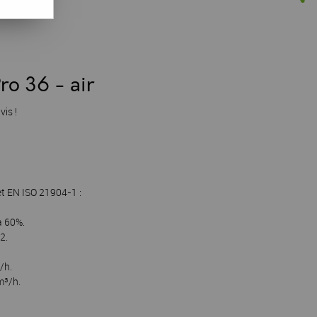
o 36 - air
vis !
t EN ISO 21904-1 :
à 60%.
2.
/h.
m³/h.