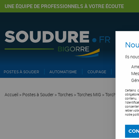
UNE ÉQUIPE DE PROFESSIONNELS À VOTRE ÉCOUTE
Nou
Ils nou
Amél
POSTES À SOUDER
AUTOMATISME
COUPAGE
PIPE ET IN
Mes
Gére
Certains 
Accueil
>
Postes à Souder
>
Torches
>
Torches MIG
>
Torche aspirante
obligatoi
contenu, 
l'identifi
consentem
retirer vo
notre poli
CON