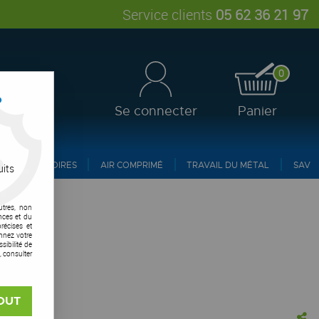
Service clients
05 62 36 21 97
0
?
Se connecter
Panier
ACCESSOIRES
AIR COMPRIMÉ
TRAVAIL DU MÉTAL
SAV
uits
utres, non
nces et du
récises et
onnez votre
ibilité de
, consulter
OUT