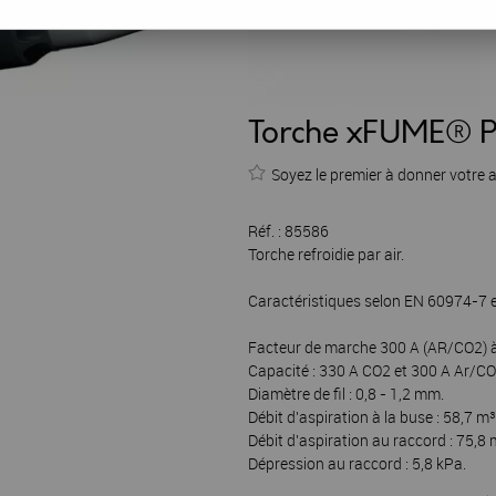
Torche xFUME® Pr
Soyez le premier à donner votre a
Réf. :
85586
Torche refroidie par air.
Caractéristiques selon EN 60974-7 e
Facteur de marche 300 A (AR/CO2) 
Capacité : 330 A CO2 et 300 A Ar/CO
Diamètre de fil : 0,8 - 1,2 mm.
Débit d'aspiration à la buse : 58,7 m³
Débit d'aspiration au raccord : 75,8 
Dépression au raccord : 5,8 kPa.