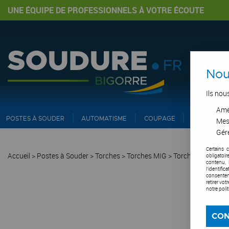
UNE ÉQUIPE DE PROFESSIONNELS À VOTRE ÉCOUTE
Nou
Ils nou
Amél
POSTES À SOUDER
AUTOMATISME
COUPAGE
PIPE ET IN
Mes
Gére
Certains 
Accueil
>
Postes à Souder
>
Torches
>
Torches MIG
>
Torche aspirante
obligatoi
contenu, 
l'identifi
consentem
retirer vo
notre poli
CON