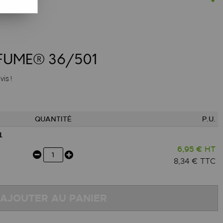
 xFUME® 36/501
vis !
QUANTITÉ
P.U.
1
6,95 € HT
8,34 € TTC
AJOUTER AU PANIER