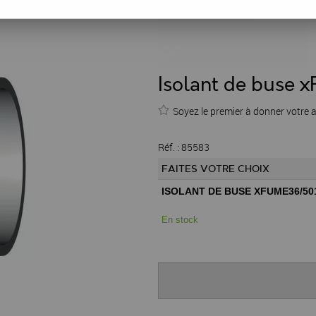
Isolant de buse
Soyez le premier à donner votre a
Réf. :
85583
FAITES VOTRE CHOIX
ISOLANT DE BUSE XFUME36/50
En stock