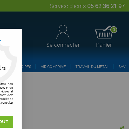
Service clients
05 62 36 21 97
0
?
Se connecter
Panier
ACCESSOIRES
AIR COMPRIMÉ
TRAVAIL DU MÉTAL
SAV
uits
utres, non
nces et du
récises et
onnez votre
ibilité de
, consulter
OUT