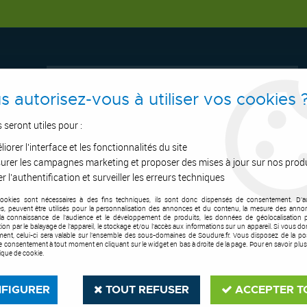
s autorisez-vous à utiliser vos cookies 
s seront utiles pour :
iorer l'interface et les fonctionnalités du site
ERTAGE
ASPIRATION
OUTILS DE COUPE
SOUDURE
E.P.I
urer les campagnes marketing et proposer des mises à jour sur nos prod
r l'authentification et surveiller les erreurs techniques
cookies sont nécessaires à des fins techniques, ils sont donc dispensés de consentement. D'a
 xFUME 36 et pièces d'usure
>
Isolant de buse xFUME® 36/501
res, peuvent être utilisés pour la personnalisation des annonces et du contenu, la mesure des anno
la connaissance de l'audience et le développement de produits, les données de géolocalisation p
cation par le balayage de l'appareil, le stockage et/ou l'accès aux informations sur un appareil. Si vous d
ent, celui-ci sera valable sur l’ensemble des sous-domaines de Soudure.fr. Vous disposez de la poss
tre consentement à tout moment en cliquant sur le widget en bas à droite de la page. Pour en savoir plus
tique de cookie.
FIGURER
TOUT REFUSER
ACCEPTER T