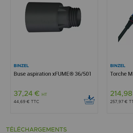
BINZEL
BINZEL
Buse aspiration xFUME® 36/501
Torche M
37,24 €
214,9
HT
44,69 €
TTC
257,97 €
T
TÉLÉCHARGEMENTS