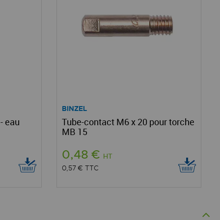
BINZEL
- eau
Tube-contact M6 x 20 pour torche
MB 15
0,48 €
HT
0,57 €
TTC