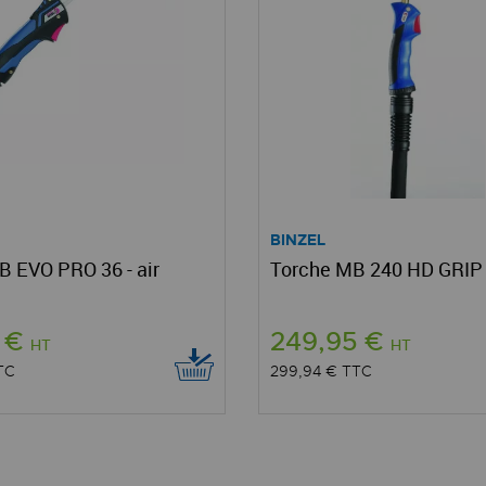
BINZEL
B EVO PRO 36 - air
Torche MB 240 HD GRIP 
8 €
249,95 €
HT
HT
TC
299,94 €
TTC