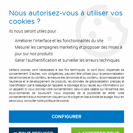
0
Nous autorisez-vous à utiliser vos
cookies ?
Ils nous seront utiles pour :
Améliorer l'interface et les fonctionnalités du site
Accueil
>
Pipe & Inertage
>
Inertage De Soudure
>
Ballon Gonflable
>
Système d’inertage pour soudage de tuyaux - PURGE BAG SYSTEM
Mesurer les campagnes marketing et proposer des mises à
jour sur nos produits
Gérer l'authentification et surveiller les erreurs techniques
Certains cookies sont nécessaires à des fins techniques, ils sont donc dispensés de
consentement. D'autres, non obligatoires, peuvent être utilisés pour la personnalisation
des annonces et du contenu, la mesure des annonces et du contenu, la connaissance de
l'audience et le développement de produits, les données de géolocalisation précises et
l'identification par le balayage de l'appareil, le stockage et/ou l'accès aux informations sur
un appareil. Si vous donnez votre consentement, celui-ci sera valable sur l’ensemble des
sous-domaines de Soudure.fr. Vous disposez de la possibilité de retirer votre
consentement à tout moment en cliquant sur le widget en bas à droite de la page. Pour en
savoir plus, consulter notre politique de cookie.
CONFIGURER