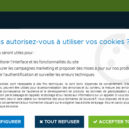
s autorisez-vous à utiliser vos cookies 
s seront utiles pour :
iorer l'interface et les fonctionnalités du site
ERTAGE
ASPIRATION
OUTILS DE COUPE
SOUDURE
E.P.I
urer les campagnes marketing et proposer des mises à jour sur nos prod
r l'authentification et surveiller les erreurs techniques
cookies sont nécessaires à des fins techniques, ils sont donc dispensés de consentement. D'a
nte 3 pieds pliants avec tête - TRI STANDS
res, peuvent être utilisés pour la personnalisation des annonces et du contenu, la mesure des anno
la connaissance de l'audience et le développement de produits, les données de géolocalisation p
cation par le balayage de l'appareil, le stockage et/ou l'accès aux informations sur un appareil. Si vous d
TAG
ent, celui-ci sera valable sur l’ensemble des sous-domaines de Soudure.fr. Vous disposez de la poss
tre consentement à tout moment en cliquant sur le widget en bas à droite de la page. Pour en savoir plus
tique de cookie.
Servante 3 pieds 
Soyez le premier à donner votre a
FIGURER
TOUT REFUSER
ACCEPTER T