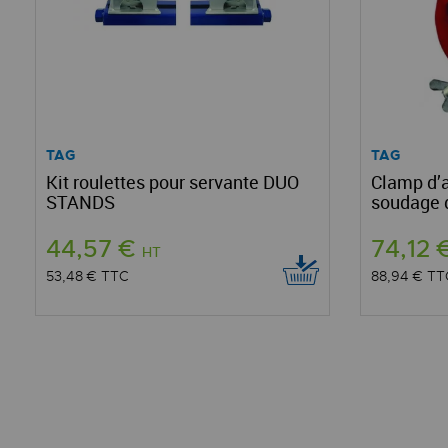
TAG
TAG
Kit roulettes pour servante DUO
Clamp d’
STANDS
soudage d
44,57 €
74,12 
HT
53,48 €
TTC
88,94 €
TT