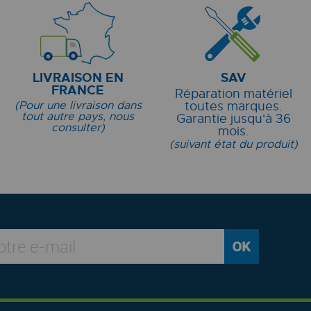
LIVRAISON EN
SAV
FRANCE
Réparation matériel
(Pour une livraison dans
toutes marques.
tout autre pays, nous
Garantie jusqu'à 36
consulter)
mois.
(suivant état du produit)