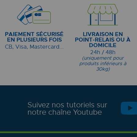
PAIEMENT SÉCURISÉ
LIVRAISON EN
EN PLUSIEURS FOIS
POINT-RELAIS OU À
DOMICILE
CB, Visa, Mastercard...
24h / 48h
(uniquement pour
produits inférieurs à
30kg)
Suivez nos tutoriels sur
notre chaîne Youtube