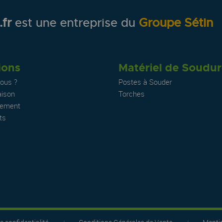
fr
est une entreprise du
Groupe Sétin
ions
Matériel de Soudu
ous ?
Postes à Souder
aison
Torches
iement
ts