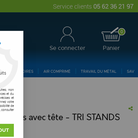
Service clients
05 62 36 21 97
0
?
Se connecter
Panier
ACCESSOIRES
AIR COMPRIMÉ
TRAVAIL DU MÉTAL
SAV
uits
utres, non
nces et du
récises et
onnez votre
ibilité de
, consulter
pliants avec tête - TRI STANDS
vis !
OUT