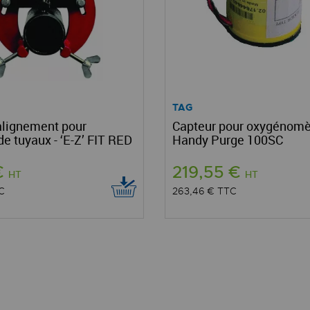
TAG
alignement pour
Capteur pour oxygénomè
e tuyaux - ‘E-Z’ FIT RED
Handy Purge 100SC
€
219,55 €
HT
HT
C
263,46 €
TTC