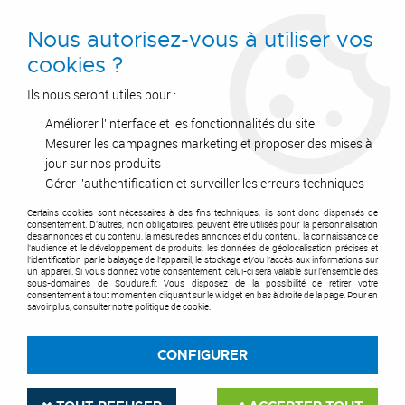
0
Nous autorisez-vous à utiliser vos
cookies ?
Ils nous seront utiles pour :
Améliorer l'interface et les fonctionnalités du site
Accueil
>
Postes à Souder
>
Torches
>
Torches MIG
>
Torche MB EVO PRO 25 - RAB plus 25 AK et pièces d'usure
Mesurer les campagnes marketing et proposer des mises à
jour sur nos produits
TORCHE MB EVO PRO 25
Gérer l'authentification et surveiller les erreurs techniques
- RAB PLUS 25 AK ET
Certains cookies sont nécessaires à des fins techniques, ils sont donc dispensés de
consentement. D'autres, non obligatoires, peuvent être utilisés pour la personnalisation
des annonces et du contenu, la mesure des annonces et du contenu, la connaissance de
l'audience et le développement de produits, les données de géolocalisation précises et
PIÈCES D'USURE
l'identification par le balayage de l'appareil, le stockage et/ou l'accès aux informations sur
un appareil. Si vous donnez votre consentement, celui-ci sera valable sur l’ensemble des
sous-domaines de Soudure.fr. Vous disposez de la possibilité de retirer votre
consentement à tout moment en cliquant sur le widget en bas à droite de la page. Pour en
savoir plus, consulter notre politique de cookie.
TRIER & FILTRER
CONFIGURER