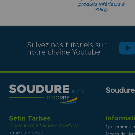
produits inférieurs à
30kg)
Suivez nos tutoriels sur
notre chaîne Youtube
Soudure.
Informat
Sétin Tarbes
(anciennement Bigorre Soudure)
Qui sommes-n
7 rue du Pibeste
Modes de Livr