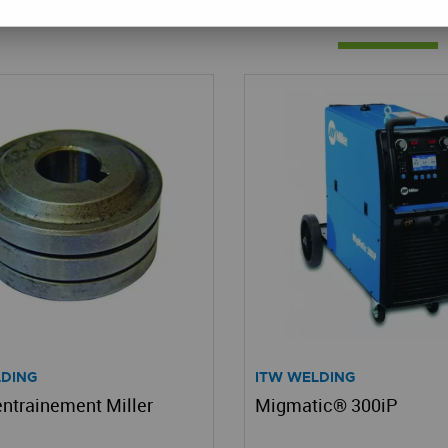
2 articles sur
2
LDING
ITW WELDING
entrainement Miller
Migmatic® 300iP