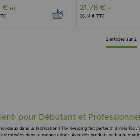
8 €
21,78 €
HT
HT
TTC
26,14 €
TTC
2 articles sur
2
ller® pour Débutant et Professionne
ondiaux dans la fabrication ! TW Welding fait partie d'Illinois Tool W
ntralisées dans le monde entier. Avec des produits de haute qualit