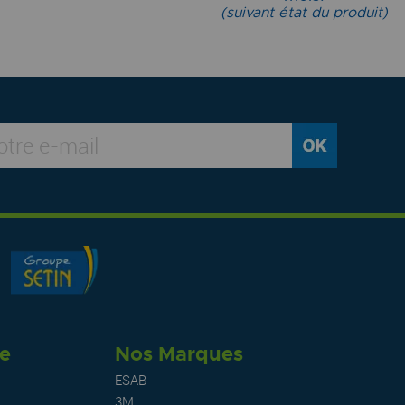
(suivant état du produit)
re
Nos Marques
ESAB
3M