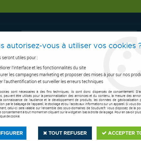
s autorisez-vous à utiliser vos cookies 
s seront utiles pour :
iorer l'interface et les fonctionnalités du site
ERTAGE
ASPIRATION
OUTILS DE COUPE
SOUDURE
E.P.I
urer les campagnes marketing et proposer des mises à jour sur nos prod
r l'authentification et surveiller les erreurs techniques
cookies sont nécessaires à des fins techniques, ils sont donc dispensés de consentement. D'a
ostes à Souder Miller®
res, peuvent être utilisés pour la personnalisation des annonces et du contenu, la mesure des anno
la connaissance de l'audience et le développement de produits, les données de géolocalisation p
cation par le balayage de l'appareil, le stockage et/ou l'accès aux informations sur un appareil. Si vous d
POSTES À SOUDER MILLER
ent, celui-ci sera valable sur l’ensemble des sous-domaines de Soudure.fr. Vous disposez de la poss
tre consentement à tout moment en cliquant sur le widget en bas à droite de la page. Pour en savoir plus
tique de cookie.
FIGURER
TOUT REFUSER
ACCEPTER T