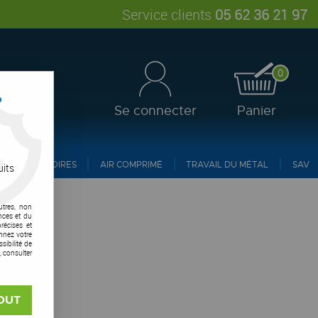
Service clients
05 62 36 21 97
0
?
Se connecter
Panier
ACCESSOIRES
AIR COMPRIMÉ
TRAVAIL DU MÉTAL
SAV
uits
utres, non
nces et du
récises et
onnez votre
®
ibilité de
, consulter
OUT