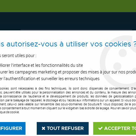
s autorisez-vous à utiliser vos cookies 
s seront utiles pour :
iorer l'interface et les fonctionnalités du site
ERTAGE
ASPIRATION
OUTILS DE COUPE
SOUDURE
E.P.I
urer les campagnes marketing et proposer des mises à jour sur nos prod
r l'authentification et surveiller les erreurs techniques
cookies sont nécessaires à des fins techniques, ils sont donc dispensés de consentement. D'a
ter
res, peuvent être utilisés pour la personnalisation des annonces et du contenu, la mesure des anno
la connaissance de l'audience et le développement de produits, les données de géolocalisation p
cation par le balayage de l'appareil, le stockage et/ou l'accès aux informations sur un appareil. Si vous d
POSTES MMA INVERTER
ent, celui-ci sera valable sur l’ensemble des sous-domaines de Soudure.fr. Vous disposez de la poss
tre consentement à tout moment en cliquant sur le widget en bas à droite de la page. Pour en savoir plus
tique de cookie.
FIGURER
TOUT REFUSER
ACCEPTER T