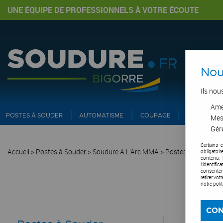
UNE ÉQUIPE DE PROFESSIONNELS À VOTRE ÉCOUTE
Nou
Ils nou
Amél
POSTES À SOUDER
AUTOMATISME
COUPAGE
PIPE ET IN
Mes
Gére
Certains 
Accueil
>
Postes à Souder
>
Soudure A L'Arc MMA
>
Postes MMA Inver
obligatoi
contenu, 
l'identifi
consentem
retirer vo
notre poli
CON