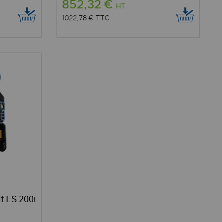
852,32 €
HT
1022,78 €
TTC
t ES 200i