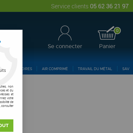
Service clients
05 62 36 21 97
0
?
Se connecter
Panier
ACCESSOIRES
AIR COMPRIMÉ
TRAVAIL DU MÉTAL
SAV
uits
utres, non
nces et du
récises et
onnez votre
ibilité de
, consulter
OUT