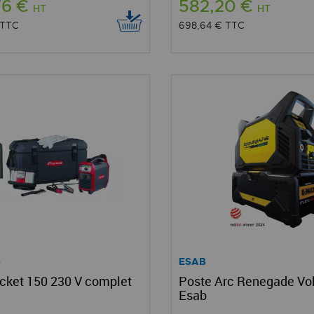
76 €
582,20 €
HT
HT
TTC
698,64 €
TTC
S
ESAB
ket 150 230 V complet
Poste Arc Renegade Vol
Esab