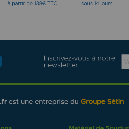
à partir de 138€ TTC
sous 14 jours
Inscrivez-vous à notre
newsletter
fr
est une entreprise du
Groupe Sétin
ions
Matériel de Soudu