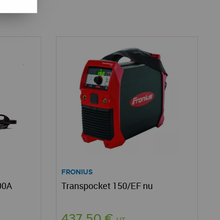
FRONIUS
00A
Transpocket 150/EF nu
437,50 €
HT