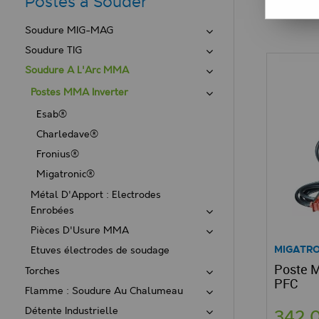
Postes à Souder
Soudure MIG-MAG
Soudure TIG
Soudure A L'Arc MMA
Postes MMA Inverter
Esab®
Charledave®
Fronius®
Migatronic®
Métal D'Apport : Electrodes
Enrobées
Pièces D'Usure MMA
MIGATRO
Etuves électrodes de soudage
Poste 
Torches
PFC
Flamme : Soudure Au Chalumeau
Détente Industrielle
342,