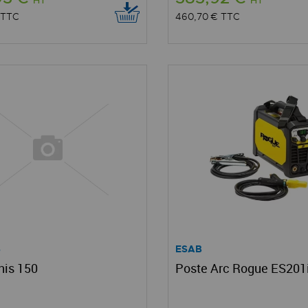
TTC
460,70 €
TTC
S
ESAB
nis 150
Poste Arc Rogue ES201