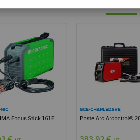
8 articles sur
8
NIC
GCE-CHARLEDAVE
MMA Focus Stick 161E
Poste Arc Arcontrol® 2
03 €
383,92 €
HT
HT