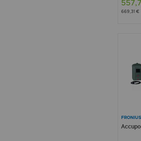
557,
669,31 €
FRONIU
Accupoc