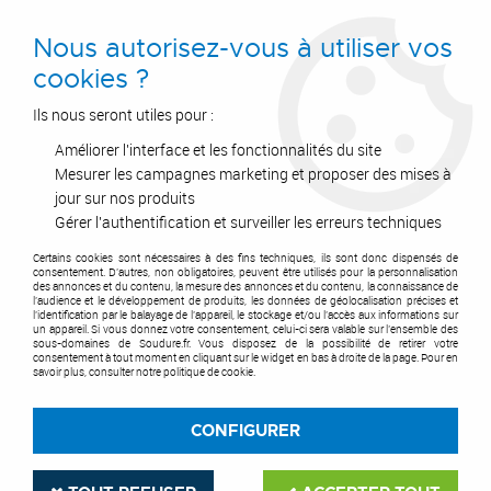
0
Nous autorisez-vous à utiliser vos
cookies ?
Ils nous seront utiles pour :
Améliorer l'interface et les fonctionnalités du site
Accueil
>
Postes à Souder
>
Détente Industrielle
>
Détendeur
>
Mano-détendeurs à colonne
Mesurer les campagnes marketing et proposer des mises à
jour sur nos produits
MANO-DÉTENDEURS À
Gérer l'authentification et surveiller les erreurs techniques
COLONNE
Certains cookies sont nécessaires à des fins techniques, ils sont donc dispensés de
consentement. D'autres, non obligatoires, peuvent être utilisés pour la personnalisation
des annonces et du contenu, la mesure des annonces et du contenu, la connaissance de
l'audience et le développement de produits, les données de géolocalisation précises et
l'identification par le balayage de l'appareil, le stockage et/ou l'accès aux informations sur
un appareil. Si vous donnez votre consentement, celui-ci sera valable sur l’ensemble des
sous-domaines de Soudure.fr. Vous disposez de la possibilité de retirer votre
consentement à tout moment en cliquant sur le widget en bas à droite de la page. Pour en
TRIER & FILTRER
savoir plus, consulter notre politique de cookie.
CONFIGURER
3 articles sur
3