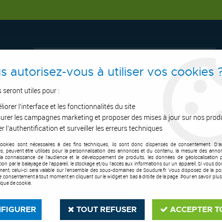
s autorisez-vous à utiliser vos cookies 
s seront utiles pour :
iorer l'interface et les fonctionnalités du site
ERTAGE
ASPIRATION
OUTILS DE COUPE
SOUDURE
E.P.I
urer les campagnes marketing et proposer des mises à jour sur nos prod
r l'authentification et surveiller les erreurs techniques
cookies sont nécessaires à des fins techniques, ils sont donc dispensés de consentement. D'a
 pièces d'usure
>
Patin pour T45V
res, peuvent être utilisés pour la personnalisation des annonces et du contenu, la mesure des anno
la connaissance de l'audience et le développement de produits, les données de géolocalisation p
cation par le balayage de l'appareil, le stockage et/ou l'accès aux informations sur un appareil. Si vous d
ent, celui-ci sera valable sur l’ensemble des sous-domaines de Soudure.fr. Vous disposez de la poss
tre consentement à tout moment en cliquant sur le widget en bas à droite de la page. Pour en savoir plus
tique de cookie.
FIGURER
TOUT REFUSER
ACCEPTER T