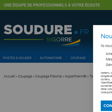
UNE ÉQUIPE DE PROFESSIONNELS À VOTRE ÉCOUTE
Nou
Ils nou
Amél
POSTES À SOUDER
AUTOMATISME
COUPAGE
PIPE ET IN
Mes
Gére
Certains 
Accueil
>
Coupage
>
Coupage Plasma
>
Hypertherm®
>
Torche T45V et
obligatoi
contenu, 
l'identifi
consentem
retirer vo
notre poli
CON