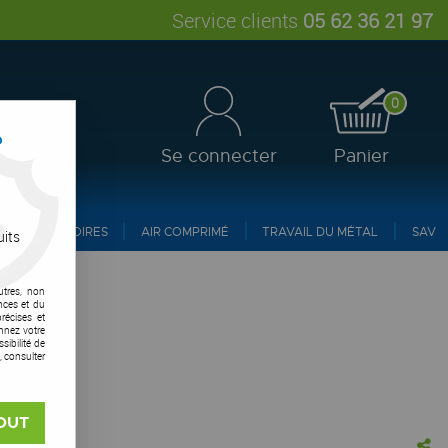
Service clients
05 62 36 21 97
0
?
Se connecter
Panier
ACCESSOIRES
AIR COMPRIMÉ
TRAVAIL DU MÉTAL
SAV
uits
utres, non
nces et du
récises et
onnez votre
ibilité de
, consulter
OUT