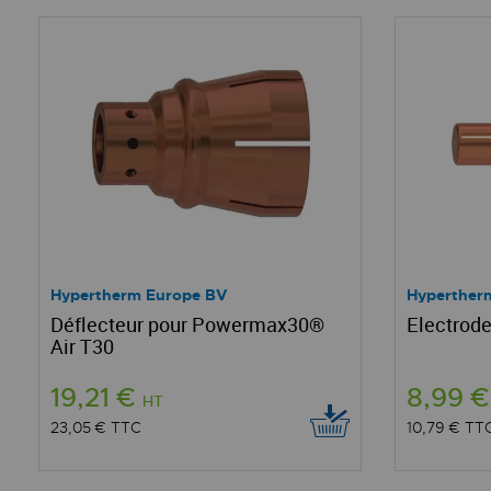
Hypertherm Europe BV
Hyperther
Déflecteur pour Powermax30®
Electrod
Air T30
19,21 €
8,99 
HT
23,05 €
TTC
10,79 €
TT