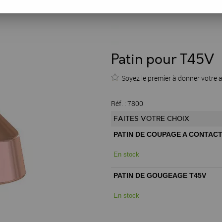
Patin pour T45V
Soyez le premier à donner votre a
Réf. :
7800
FAITES VOTRE CHOIX
PATIN DE COUPAGE A CONTACT
En stock
PATIN DE GOUGEAGE T45V
En stock