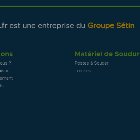
fr
est une entreprise du
Groupe Sétin
ions
Matériel de Soudu
ous ?
Postes à Souder
aison
Torches
iement
ts