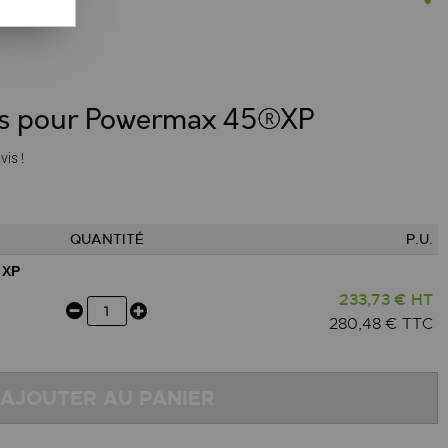
es pour Powermax 45®XP
vis !
QUANTITÉ
P.U.
 XP
233,73 € HT
280,48 € TTC
AJOUTER AU PANIER