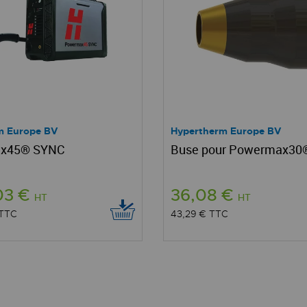
m Europe BV
Hypertherm Europe BV
x45® SYNC
Buse pour Powermax30®
03 €
36,08 €
HT
HT
TTC
43,29 €
TTC