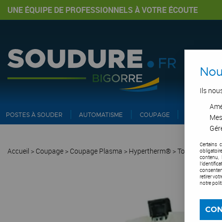
UNE ÉQUIPE DE PROFESSIONNELS À VOTRE ÉCOUTE
Nou
Ils nou
Amél
POSTES À SOUDER
AUTOMATISME
COUPAGE
PIPE ET IN
Mes
Gére
Certains 
Accueil
>
Coupage
>
Coupage Plasma
>
Hypertherm®
>
Torches Duram
obligatoi
contenu, 
l'identifi
consentem
retirer vo
notre poli
CON