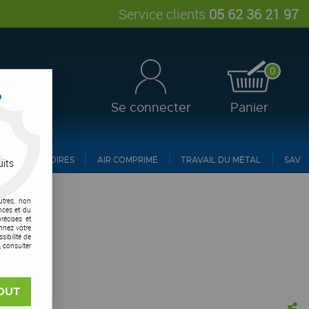
Service clients
05 62 36 21 97
0
?
Se connecter
Panier
ACCESSOIRES
AIR COMPRIMÉ
TRAVAIL DU MÉTAL
SAV
uits
utres, non
nces et du
récises et
onnez votre
ibilité de
, consulter
OUT