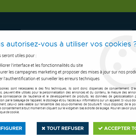
s autorisez-vous à utiliser vos cookies 
s seront utiles pour :
iorer l'interface et les fonctionnalités du site
ERTAGE
ASPIRATION
OUTILS DE COUPE
SOUDURE
E.P.I
urer les campagnes marketing et proposer des mises à jour sur nos prod
r l'authentification et surveiller les erreurs techniques
cookies sont nécessaires à des fins techniques, ils sont donc dispensés de consentement. D'a
ax et pièces d'usure
>
Kit consommables pour Powermax 45®XP
res, peuvent être utilisés pour la personnalisation des annonces et du contenu, la mesure des anno
la connaissance de l'audience et le développement de produits, les données de géolocalisation p
cation par le balayage de l'appareil, le stockage et/ou l'accès aux informations sur un appareil. Si vous d
ent, celui-ci sera valable sur l’ensemble des sous-domaines de Soudure.fr. Vous disposez de la poss
tre consentement à tout moment en cliquant sur le widget en bas à droite de la page. Pour en savoir plus
tique de cookie.
FIGURER
TOUT REFUSER
ACCEPTER T