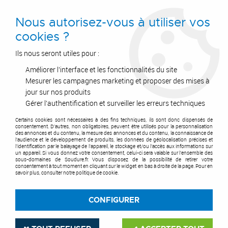
0
Nous autorisez-vous à utiliser vos
cookies ?
Ils nous seront utiles pour :
Améliorer l'interface et les fonctionnalités du site
Accueil
>
Outils de coupe
>
Disques
>
Disque à tronçonner
>
Disque à tronçonner pour machines stationnaires
Mesurer les campagnes marketing et proposer des mises à
jour sur nos produits
DISQUE À TRONÇONNER
Gérer l'authentification et surveiller les erreurs techniques
POUR MACHINES
Certains cookies sont nécessaires à des fins techniques, ils sont donc dispensés de
consentement. D'autres, non obligatoires, peuvent être utilisés pour la personnalisation
des annonces et du contenu, la mesure des annonces et du contenu, la connaissance de
l'audience et le développement de produits, les données de géolocalisation précises et
STATIONNAIRES
l'identification par le balayage de l'appareil, le stockage et/ou l'accès aux informations sur
un appareil. Si vous donnez votre consentement, celui-ci sera valable sur l’ensemble des
sous-domaines de Soudure.fr. Vous disposez de la possibilité de retirer votre
consentement à tout moment en cliquant sur le widget en bas à droite de la page. Pour en
savoir plus, consulter notre politique de cookie.
TRIER & FILTRER
CONFIGURER