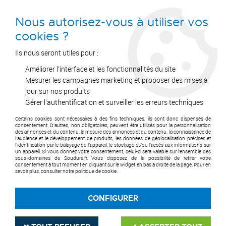
0
Nous autorisez-vous à utiliser vos
cookies ?
Ils nous seront utiles pour :
Améliorer l'interface et les fonctionnalités du site
Accueil
>
Postes à Souder
>
Soudure TIG
>
Postes TIG
>
Migatronic®
>
Focus TIG 200 AC/DC PFC
Mesurer les campagnes marketing et proposer des mises à
jour sur nos produits
Gérer l'authentification et surveiller les erreurs techniques
Certains cookies sont nécessaires à des fins techniques, ils sont donc dispensés de
consentement. D'autres, non obligatoires, peuvent être utilisés pour la personnalisation
des annonces et du contenu, la mesure des annonces et du contenu, la connaissance de
l'audience et le développement de produits, les données de géolocalisation précises et
l'identification par le balayage de l'appareil, le stockage et/ou l'accès aux informations sur
un appareil. Si vous donnez votre consentement, celui-ci sera valable sur l’ensemble des
sous-domaines de Soudure.fr. Vous disposez de la possibilité de retirer votre
consentement à tout moment en cliquant sur le widget en bas à droite de la page. Pour en
savoir plus, consulter notre politique de cookie.
CONFIGURER