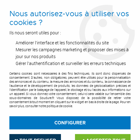
0
Nous autorisez-vous à utiliser vos
cookies ?
Ils nous seront utiles pour :
Améliorer l'interface et les fonctionnalités du site
Accueil
>
Postes à Souder
>
Soudure TIG
>
Postes TIG
>
Migatronic®
>
Focus TIG 160 DC PFC
Mesurer les campagnes marketing et proposer des mises à
jour sur nos produits
Gérer l'authentification et surveiller les erreurs techniques
Certains cookies sont nécessaires à des fins techniques, ils sont donc dispensés de
consentement. D'autres, non obligatoires, peuvent être utilisés pour la personnalisation
des annonces et du contenu, la mesure des annonces et du contenu, la connaissance de
l'audience et le développement de produits, les données de géolocalisation précises et
l'identification par le balayage de l'appareil, le stockage et/ou l'accès aux informations sur
un appareil. Si vous donnez votre consentement, celui-ci sera valable sur l’ensemble des
sous-domaines de Soudure.fr. Vous disposez de la possibilité de retirer votre
consentement à tout moment en cliquant sur le widget en bas à droite de la page. Pour en
savoir plus, consulter notre politique de cookie.
CONFIGURER