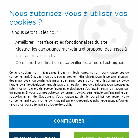
0
Nous autorisez-vous à utiliser vos
cookies ?
Ils nous seront utiles pour :
Améliorer l'interface et les fonctionnalités du site
Accueil
>
Outils de coupe
>
Disques
>
Disque à tronçonner
>
Disque à tronçonner pour machine portative
>
XT24 et FTK24
Mesurer les campagnes marketing et proposer des mises à
HydroProtect - métaux non ferreux
jour sur nos produits
Gérer l'authentification et surveiller les erreurs techniques
Certains cookies sont nécessaires à des fins techniques, ils sont donc dispensés de
consentement. D'autres, non obligatoires, peuvent être utilisés pour la personnalisation
des annonces et du contenu, la mesure des annonces et du contenu, la connaissance de
l'audience et le développement de produits, les données de géolocalisation précises et
l'identification par le balayage de l'appareil, le stockage et/ou l'accès aux informations sur
un appareil. Si vous donnez votre consentement, celui-ci sera valable sur l’ensemble des
sous-domaines de Soudure.fr. Vous disposez de la possibilité de retirer votre
consentement à tout moment en cliquant sur le widget en bas à droite de la page. Pour en
savoir plus, consulter notre politique de cookie.
CONFIGURER