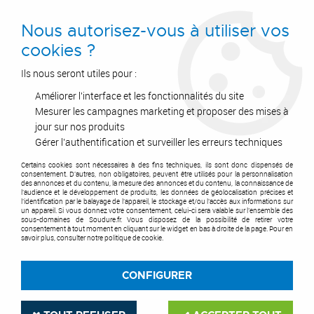
0
Nous autorisez-vous à utiliser vos
cookies ?
Ils nous seront utiles pour :
Améliorer l'interface et les fonctionnalités du site
Accueil
>
Outils de coupe
>
Disques
>
Disque à tronçonner
>
Disque à tronçonner pour machine portative
>
XT15 accu box - gamme
Mesurer les campagnes marketing et proposer des mises à
Topline inox
jour sur nos produits
Gérer l'authentification et surveiller les erreurs techniques
Certains cookies sont nécessaires à des fins techniques, ils sont donc dispensés de
consentement. D'autres, non obligatoires, peuvent être utilisés pour la personnalisation
des annonces et du contenu, la mesure des annonces et du contenu, la connaissance de
l'audience et le développement de produits, les données de géolocalisation précises et
l'identification par le balayage de l'appareil, le stockage et/ou l'accès aux informations sur
un appareil. Si vous donnez votre consentement, celui-ci sera valable sur l’ensemble des
sous-domaines de Soudure.fr. Vous disposez de la possibilité de retirer votre
consentement à tout moment en cliquant sur le widget en bas à droite de la page. Pour en
savoir plus, consulter notre politique de cookie.
CONFIGURER