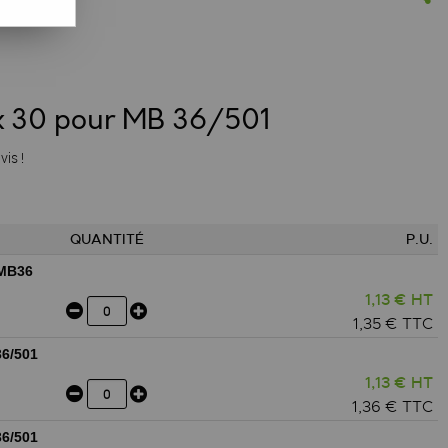
 x 30 pour MB 36/501
vis !
QUANTITÉ
P.U.
MB36
1,13 € HT
1,35 € TTC
6/501
1,13 € HT
1,36 € TTC
6/501