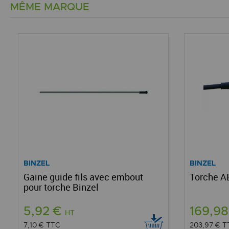
MÊME MARQUE
BINZEL
BINZEL
Gaine guide fils avec embout
Torche AB
pour torche Binzel
5,92 €
169,9
HT
7,10 €
TTC
203,97 €
T