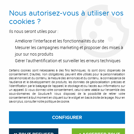
0
Nous autorisez-vous à utiliser vos
cookies ?
Ils nous seront utiles pour :
Améliorer l'interface et les fonctionnalités du site
Accueil
>
Postes à Souder
>
Torches
>
Torches MIG
>
Torche ABIMIG 555D Grip et pièces d'usure
>
Tube contact M8 x 30 pour
Mesurer les campagnes marketing et proposer des mises à
torches MIG 36/501/ABIMIG 555D
jour sur nos produits
Gérer l'authentification et surveiller les erreurs techniques
Certains cookies sont nécessaires à des fins techniques, ils sont donc dispensés de
consentement. D'autres, non obligatoires, peuvent être utilisés pour la personnalisation
des annonces et du contenu, la mesure des annonces et du contenu, la connaissance de
l'audience et le développement de produits, les données de géolocalisation précises et
l'identification par le balayage de l'appareil, le stockage et/ou l'accès aux informations sur
un appareil. Si vous donnez votre consentement, celui-ci sera valable sur l’ensemble des
sous-domaines de Soudure.fr. Vous disposez de la possibilité de retirer votre
consentement à tout moment en cliquant sur le widget en bas à droite de la page. Pour en
savoir plus, consulter notre politique de cookie.
CONFIGURER