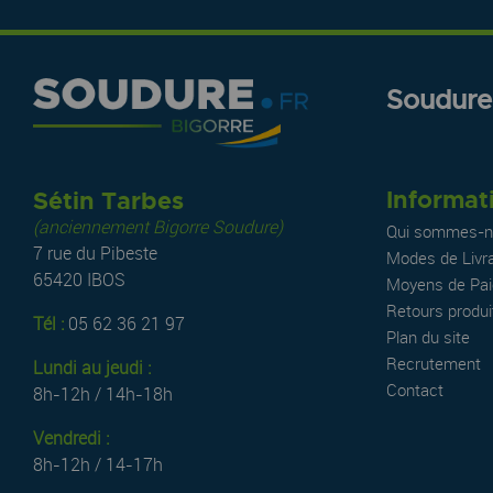
Soudure.
Informat
Sétin Tarbes
(anciennement Bigorre Soudure)
Qui sommes-n
7 rue du Pibeste
Modes de Livr
65420 IBOS
Moyens de Pa
Retours produi
Tél :
05 62 36 21 97
Plan du site
Recrutement
Lundi au jeudi :
Contact
8h-12h / 14h-18h
Vendredi :
8h-12h / 14-17h