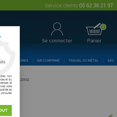
Service clients
05 62 36 21 97
0
?
Se connecter
Panier
ACCESSOIRES
AIR COMPRIMÉ
TRAVAIL DU MÉTAL
SAV
uits
utres, non
SP9 - STARWELDING
nces et du
récises et
onnez votre
ibilité de
, consulter
OUT