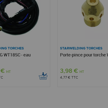
ING TORCHES
STARWELDING TORCHES
IG WT18SC - eau
Porte-pince pour torch
7 €
3,98 €
HT
HT
TC
4,77 €
TTC