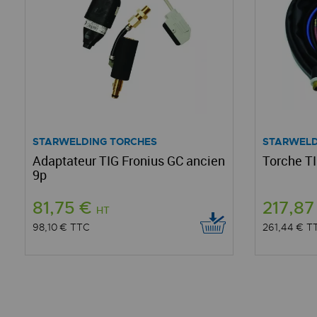
STARWELDING TORCHES
STARWELD
Adaptateur TIG Fronius GC ancien
Torche T
9p
81,75 €
217,8
HT
98,10 €
TTC
261,44 €
T