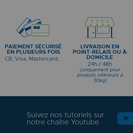
PAIEMENT SÉCURISÉ
LIVRAISON EN
EN PLUSIEURS FOIS
POINT-RELAIS OU À
DOMICILE
CB, Visa, Mastercard...
24h / 48h
(uniquement pour
produits inférieurs à
30kg)
Suivez nos tutoriels sur
notre chaîne Youtube