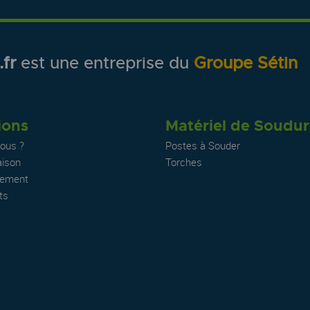
fr
est une entreprise du
Groupe Sétin
ions
Matériel de Soudu
ous ?
Postes à Souder
aison
Torches
iement
ts