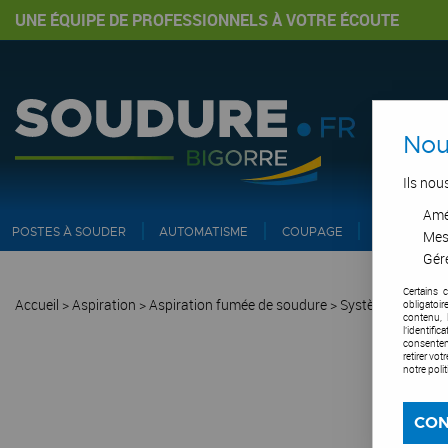
UNE ÉQUIPE DE PROFESSIONNELS À VOTRE ÉCOUTE
Nou
Ils nou
Amél
POSTES À SOUDER
AUTOMATISME
COUPAGE
PIPE ET IN
Mes
Gére
Certains 
Accueil
>
Aspiration
>
Aspiration fumée de soudure
>
Système d'aspira
obligatoi
contenu, 
l'identifi
consentem
retirer vo
notre poli
CON