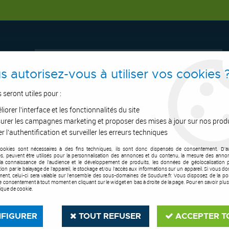
s autorisez-vous à utiliser vos cookies 
s seront utiles pour :
iorer l'interface et les fonctionnalités du site
ERTAGE
ASPIRATION
OUTILS DE COUPE
SOUDURE
E.P.I
urer les campagnes marketing et proposer des mises à jour sur nos prod
r l'authentification et surveiller les erreurs techniques
cookies sont nécessaires à des fins techniques, ils sont donc dispensés de consentement. D'a
tion
>
Système d'aspiration haute dépression
>
Torche TIG aspirante A
res, peuvent être utilisés pour la personnalisation des annonces et du contenu, la mesure des anno
la connaissance de l'audience et le développement de produits, les données de géolocalisation p
cation par le balayage de l'appareil, le stockage et/ou l'accès aux informations sur un appareil. Si vous d
ent, celui-ci sera valable sur l’ensemble des sous-domaines de Soudure.fr. Vous disposez de la poss
tre consentement à tout moment en cliquant sur le widget en bas à droite de la page. Pour en savoir plus
tique de cookie.
FIGURER
TOUT REFUSER
ACCEPTER T