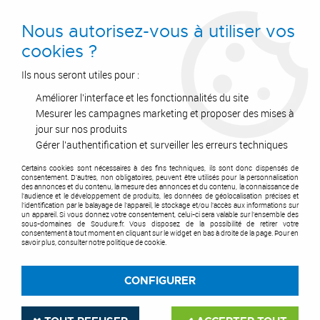
0
Nous autorisez-vous à utiliser vos
cookies ?
Ils nous seront utiles pour :
Améliorer l'interface et les fonctionnalités du site
Accueil
>
Postes à Souder
>
Torches
>
Torches MIG
>
Torches MB 36 KD Grip\MB EVO PRO 36 - RAB plus 36 KD et pièces d'usure
Mesurer les campagnes marketing et proposer des mises à
>
Support tube contact pour torche MB 36
jour sur nos produits
Gérer l'authentification et surveiller les erreurs techniques
Certains cookies sont nécessaires à des fins techniques, ils sont donc dispensés de
consentement. D'autres, non obligatoires, peuvent être utilisés pour la personnalisation
des annonces et du contenu, la mesure des annonces et du contenu, la connaissance de
l'audience et le développement de produits, les données de géolocalisation précises et
l'identification par le balayage de l'appareil, le stockage et/ou l'accès aux informations sur
un appareil. Si vous donnez votre consentement, celui-ci sera valable sur l’ensemble des
sous-domaines de Soudure.fr. Vous disposez de la possibilité de retirer votre
consentement à tout moment en cliquant sur le widget en bas à droite de la page. Pour en
savoir plus, consulter notre politique de cookie.
CONFIGURER