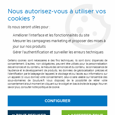
0
Nous autorisez-vous à utiliser vos
cookies ?
Ils nous seront utiles pour :
Améliorer l'interface et les fonctionnalités du site
Accueil
>
Accessoires
>
Connectique soudure & consommables
>
Protection pour pièces d'usure
>
Spray céramique anti-grattons
Mesurer les campagnes marketing et proposer des mises à
jour sur nos produits
Gérer l'authentification et surveiller les erreurs techniques
Certains cookies sont nécessaires à des fins techniques, ils sont donc dispensés de
consentement. D'autres, non obligatoires, peuvent être utilisés pour la personnalisation
des annonces et du contenu, la mesure des annonces et du contenu, la connaissance de
l'audience et le développement de produits, les données de géolocalisation précises et
l'identification par le balayage de l'appareil, le stockage et/ou l'accès aux informations sur
un appareil. Si vous donnez votre consentement, celui-ci sera valable sur l’ensemble des
sous-domaines de Soudure.fr. Vous disposez de la possibilité de retirer votre
consentement à tout moment en cliquant sur le widget en bas à droite de la page. Pour en
savoir plus, consulter notre politique de cookie.
CONFIGURER