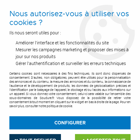
0
Nous autorisez-vous à utiliser vos
cookies ?
Ils nous seront utiles pour :
Améliorer l'interface et les fonctionnalités du site
Accueil
>
Postes à Souder
>
Flamme : Soudure Au Chalumeau
>
Métal D'Apport Brasage
>
Soudo brasures
>
Brasure enrobée pour acier et
Mesurer les campagnes marketing et proposer des mises à
fonte
jour sur nos produits
Gérer l'authentification et surveiller les erreurs techniques
Certains cookies sont nécessaires à des fins techniques, ils sont donc dispensés de
consentement. D'autres, non obligatoires, peuvent être utilisés pour la personnalisation
des annonces et du contenu, la mesure des annonces et du contenu, la connaissance de
l'audience et le développement de produits, les données de géolocalisation précises et
l'identification par le balayage de l'appareil, le stockage et/ou l'accès aux informations sur
un appareil. Si vous donnez votre consentement, celui-ci sera valable sur l’ensemble des
sous-domaines de Soudure.fr. Vous disposez de la possibilité de retirer votre
consentement à tout moment en cliquant sur le widget en bas à droite de la page. Pour en
savoir plus, consulter notre politique de cookie.
CONFIGURER