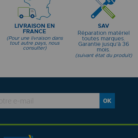
LIVRAISON EN
SAV
FRANCE
Réparation matériel
(Pour une livraison dans
toutes marques.
tout autre pays, nous
Garantie jusqu'à 36
consulter)
mois.
(suivant état du produit)