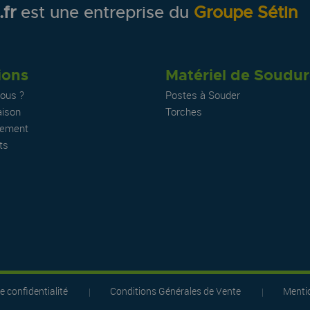
fr
est une entreprise du
Groupe Sétin
ions
Matériel de Soudu
ous ?
Postes à Souder
aison
Torches
iement
ts
e confidentialité
Conditions Générales de Vente
Mentio
|
|