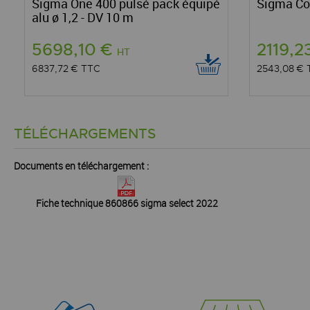
Sigma One 400 pulsé pack équipé
Sigma Co
alu ø 1,2 - DV 10 m
5698,10 €
2119,2
HT
6837,72 €
TTC
2543,08 €
TÉLÉCHARGEMENTS
Documents en téléchargement :
Fiche technique 860866 sigma select 2022