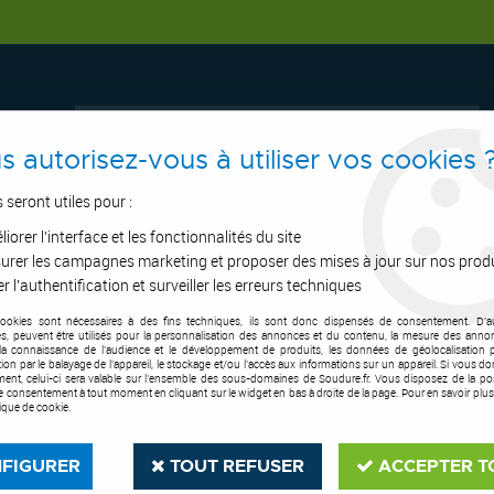
s autorisez-vous à utiliser vos cookies 
s seront utiles pour :
iorer l'interface et les fonctionnalités du site
ERTAGE
ASPIRATION
OUTILS DE COUPE
SOUDURE
E.P.I
urer les campagnes marketing et proposer des mises à jour sur nos prod
r l'authentification et surveiller les erreurs techniques
cookies sont nécessaires à des fins techniques, ils sont donc dispensés de consentement. D'a
ostes à Souder Migatronic®
>
Sigma Select 400S air
res, peuvent être utilisés pour la personnalisation des annonces et du contenu, la mesure des anno
la connaissance de l'audience et le développement de produits, les données de géolocalisation p
cation par le balayage de l'appareil, le stockage et/ou l'accès aux informations sur un appareil. Si vous d
ent, celui-ci sera valable sur l’ensemble des sous-domaines de Soudure.fr. Vous disposez de la poss
tre consentement à tout moment en cliquant sur le widget en bas à droite de la page. Pour en savoir plus
tique de cookie.
FIGURER
TOUT REFUSER
ACCEPTER T