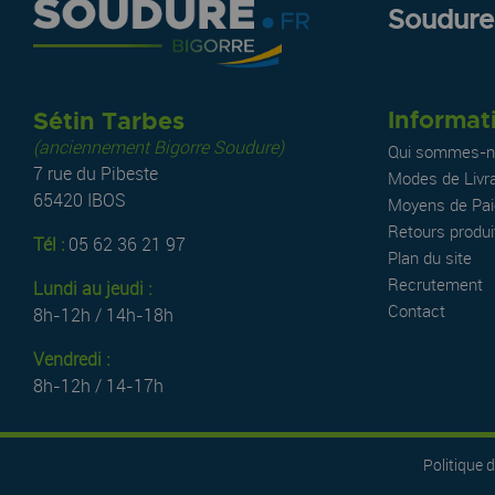
Soudure.
Informat
Sétin Tarbes
(anciennement Bigorre Soudure)
Qui sommes-n
7 rue du Pibeste
Modes de Livr
65420 IBOS
Moyens de Pa
Retours produi
Tél :
05 62 36 21 97
Plan du site
Recrutement
Lundi au jeudi :
Contact
8h-12h / 14h-18h
Vendredi :
8h-12h / 14-17h
Politique d