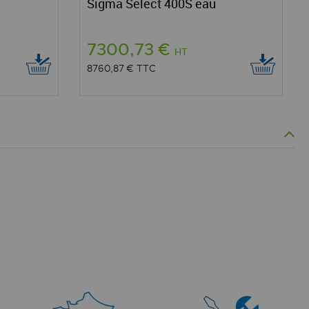
Sigma Select 400S eau
7300,73 €
HT
8760,87 €
TTC