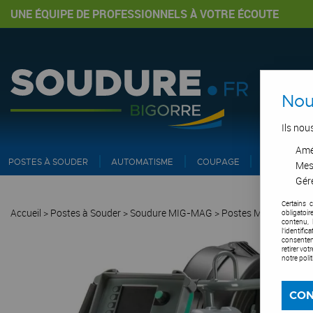
UNE ÉQUIPE DE PROFESSIONNELS À VOTRE ÉCOUTE
Nou
Ils nou
Amél
POSTES À SOUDER
AUTOMATISME
COUPAGE
PIPE ET IN
Mes
Gére
Certains 
Accueil
>
Postes à Souder
>
Soudure MIG-MAG
>
Postes MIG-MAG
>
P
obligatoi
contenu, 
l'identifi
consentem
retirer vo
notre poli
CON