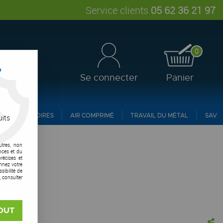
Service clients
05 62 36 21 97
0
?
Se connecter
Panier
ACCESSOIRES
AIR COMPRIMÉ
TRAVAIL DU MÉTAL
SAV
uits
utres, non
nces et du
récises et
onnez votre
ibilité de
, consulter
OUT