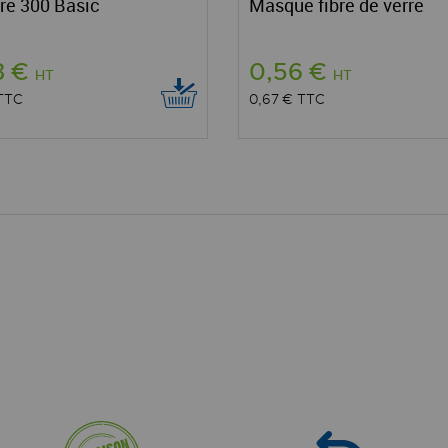
re 300 Basic
Masque fibre de verre
3 €
0,56 €
HT
HT
TTC
0,67 €
TTC