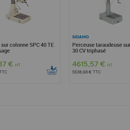
SIDAMO
 sur colonne SPC 40 TE
Perceuse taraudeuse su
osage
30 CV triphasé
,87 €
4615,57 €
HT
HT
TTC
5538,68 €
TTC