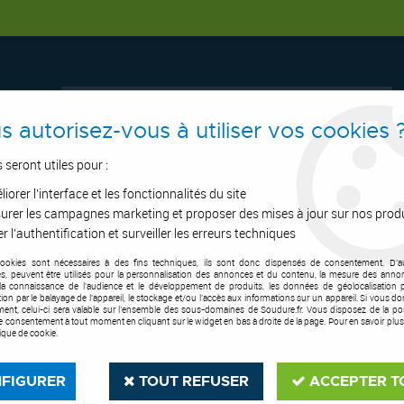
s autorisez-vous à utiliser vos cookies 
s seront utiles pour :
iorer l'interface et les fonctionnalités du site
ERTAGE
ASPIRATION
OUTILS DE COUPE
SOUDURE
E.P.I
urer les campagnes marketing et proposer des mises à jour sur nos prod
r l'authentification et surveiller les erreurs techniques
cookies sont nécessaires à des fins techniques, ils sont donc dispensés de consentement. D'a
ret à meuler & affûteuse
>
Série PRO 150 TM avec arrêt coup de poing
res, peuvent être utilisés pour la personnalisation des annonces et du contenu, la mesure des anno
la connaissance de l'audience et le développement de produits, les données de géolocalisation p
cation par le balayage de l'appareil, le stockage et/ou l'accès aux informations sur un appareil. Si vous d
ent, celui-ci sera valable sur l’ensemble des sous-domaines de Soudure.fr. Vous disposez de la poss
tre consentement à tout moment en cliquant sur le widget en bas à droite de la page. Pour en savoir plus
tique de cookie.
FIGURER
TOUT REFUSER
ACCEPTER T