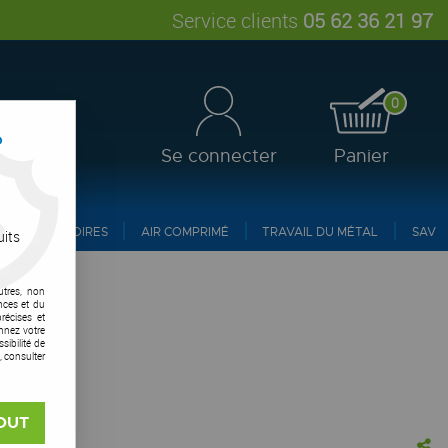
Service clients
05 62 36 21 97
0
?
Se connecter
Panier
ACCESSOIRES
AIR COMPRIMÉ
TRAVAIL DU MÉTAL
SAV
uits
utres, non
nces et du
récises et
onnez votre
ibilité de
, consulter
OUT