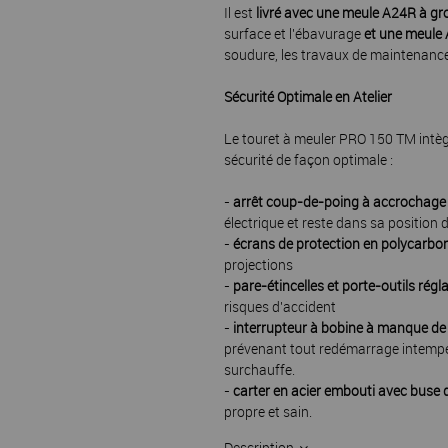
Il est
livré avec une meule A24R à gr
surface et l'ébavurage
et une meule 
soudure, les travaux de maintenance 
Sécurité Optimale en Atelier
Le touret à meuler PRO 150 TM intègr
sécurité de façon optimale :
-
arrêt coup-de-poing à accrochage
électrique et reste dans sa position
-
écrans de protection en polycarbo
projections
-
pare-étincelles et porte-outils régl
risques d'accident
-
interrupteur à bobine à manque de
prévenant tout redémarrage intempes
surchauffe.
-
carter en acier embouti avec buse
propre et sain.
Description