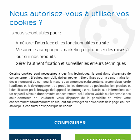
0
Nous autorisez-vous à utiliser vos
cookies ?
Ils nous seront utiles pour :
Améliorer l'interface et les fonctionnalités du site
Accueil
>
Accessoires
>
Connectique soudure & consommables
>
Raccord à emboitement
>
Demi-connecteur
>
Raccord pour câble de
Mesurer les campagnes marketing et proposer des mises à
masse
jour sur nos produits
Gérer l'authentification et surveiller les erreurs techniques
Certains cookies sont nécessaires à des fins techniques, ils sont donc dispensés de
consentement. D'autres, non obligatoires, peuvent être utilisés pour la personnalisation
des annonces et du contenu, la mesure des annonces et du contenu, la connaissance de
l'audience et le développement de produits, les données de géolocalisation précises et
l'identification par le balayage de l'appareil, le stockage et/ou l'accès aux informations sur
un appareil. Si vous donnez votre consentement, celui-ci sera valable sur l’ensemble des
sous-domaines de Soudure.fr. Vous disposez de la possibilité de retirer votre
consentement à tout moment en cliquant sur le widget en bas à droite de la page. Pour en
savoir plus, consulter notre politique de cookie.
CONFIGURER