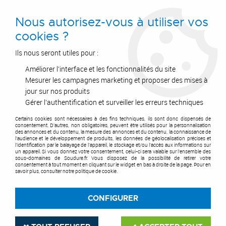
0
Nous autorisez-vous à utiliser vos
cookies ?
Ils nous seront utiles pour :
Améliorer l'interface et les fonctionnalités du site
Accueil
>
Promos
Mesurer les campagnes marketing et proposer des mises à
jour sur nos produits
PROMOS
Gérer l'authentification et surveiller les erreurs techniques
Certains cookies sont nécessaires à des fins techniques, ils sont donc dispensés de
consentement. D'autres, non obligatoires, peuvent être utilisés pour la personnalisation
des annonces et du contenu, la mesure des annonces et du contenu, la connaissance de
l'audience et le développement de produits, les données de géolocalisation précises et
l'identification par le balayage de l'appareil, le stockage et/ou l'accès aux informations sur
un appareil. Si vous donnez votre consentement, celui-ci sera valable sur l’ensemble des
sous-domaines de Soudure.fr. Vous disposez de la possibilité de retirer votre
consentement à tout moment en cliquant sur le widget en bas à droite de la page. Pour en
savoir plus, consulter notre politique de cookie.
CONFIGURER
PAIEMENT SÉCURISÉ
LIVRAISON EN