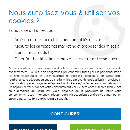
0
Nous autorisez-vous à utiliser vos
cookies ?
Ils nous seront utiles pour :
Améliorer l'interface et les fonctionnalités du site
Accueil
>
Outils de coupe
>
Abrasif
>
Satinage et polissage
>
Porte outil
pour meuleuse
Mesurer les campagnes marketing et proposer des mises à
jour sur nos produits
Gérer l'authentification et surveiller les erreurs techniques
Certains cookies sont nécessaires à des fins techniques, ils sont donc dispensés de
consentement. D'autres, non obligatoires, peuvent être utilisés pour la personnalisation
des annonces et du contenu, la mesure des annonces et du contenu, la connaissance de
l'audience et le développement de produits, les données de géolocalisation précises et
l'identification par le balayage de l'appareil, le stockage et/ou l'accès aux informations sur
un appareil. Si vous donnez votre consentement, celui-ci sera valable sur l’ensemble des
sous-domaines de Soudure.fr. Vous disposez de la possibilité de retirer votre
consentement à tout moment en cliquant sur le widget en bas à droite de la page. Pour en
savoir plus, consulter notre politique de cookie.
CONFIGURER