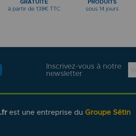
GRATUITE
PRODUITS
à partir de 138€ TTC
sous 14 jours
Inscrivez-vous à notre
newsletter
fr
est une entreprise du
Groupe Sétin