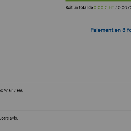
Soit un total de
0
,
00
€ HT
0
,
00
€
Paiement en 3 fo
0 W air / eau
votre avis.