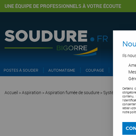
UNE ÉQUIPE DE PROFESSIONNELS À VOTRE ÉCOUTE
Nou
Ils nou
Amél
POSTES À SOUDER
AUTOMATISME
COUPAGE
PIPE ET IN
Mes
Gére
Certains 
Accueil
>
Aspiration
>
Aspiration fumée de soudure
>
Système d'aspira
obligatoi
contenu, 
l'identifi
consentem
retirer vo
notre poli
CON