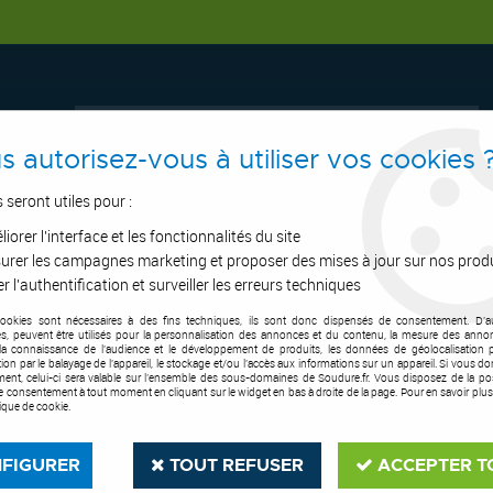
s autorisez-vous à utiliser vos cookies 
s seront utiles pour :
iorer l'interface et les fonctionnalités du site
ERTAGE
ASPIRATION
OUTILS DE COUPE
SOUDURE
E.P.I
urer les campagnes marketing et proposer des mises à jour sur nos prod
r l'authentification et surveiller les erreurs techniques
cookies sont nécessaires à des fins techniques, ils sont donc dispensés de consentement. D'a
tion
>
Système d'aspiration haute dépression
>
Pièces d'usure pour torch
res, peuvent être utilisés pour la personnalisation des annonces et du contenu, la mesure des anno
la connaissance de l'audience et le développement de produits, les données de géolocalisation p
cation par le balayage de l'appareil, le stockage et/ou l'accès aux informations sur un appareil. Si vous d
ent, celui-ci sera valable sur l’ensemble des sous-domaines de Soudure.fr. Vous disposez de la poss
tre consentement à tout moment en cliquant sur le widget en bas à droite de la page. Pour en savoir plus
tique de cookie.
FIGURER
TOUT REFUSER
ACCEPTER T