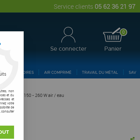
Service clients
05 62 36 21 97
0
?
Se connecter
Panier
ACCESSOIRES
AIR COMPRIMÉ
TRAVAIL DU MÉTAL
SAV
uits
utres, non
e Xfume TIG 150 - 260 W air / eau
nces et du
récises et
onnez votre
ibilité de
, consulter
OUT