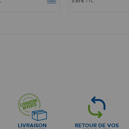
C
9,89 €
TTC
LIVRAISON
RETOUR DE VOS