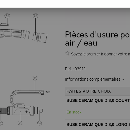
Pièces d'usure p
air / eau
Soyez le premier à donner votre a
Réf. :
93911
Informations complémentaires
FAITES VOTRE CHOIX
BUSE CERAMIQUE D 8,0 COURT
En stock
BUSE CERAMIQUE D 8,0 LONG 3