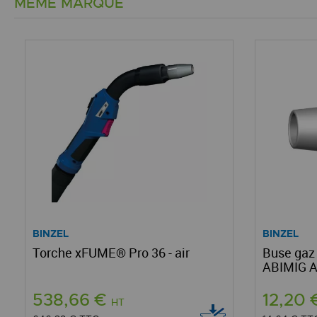
MÊME MARQUE
BINZEL
BINZEL
Torche xFUME® Pro 36 - air
Buse gaz
ABIMIG A
538,66 €
12,20
HT