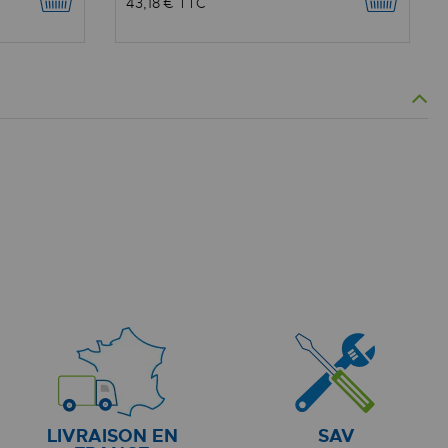
43,18 €
TTC
LIVRAISON EN
SAV