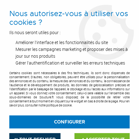
0
Nous autorisez-vous à utiliser vos
cookies ?
Ils nous seront utiles pour :
Améliorer l'interface et les fonctionnalités du site
Accueil
>
Coupage
>
Coupage Plasma
>
Lincoln®
>
Pièces d'usure pour LC105
>
Corps de buse pour torche plasma LC105 -
Mesurer les campagnes marketing et proposer des mises à
Tomahawk 1538
jour sur nos produits
Gérer l'authentification et surveiller les erreurs techniques
Certains cookies sont nécessaires à des fins techniques, ils sont donc dispensés de
consentement. D'autres, non obligatoires, peuvent être utilisés pour la personnalisation
des annonces et du contenu, la mesure des annonces et du contenu, la connaissance de
l'audience et le développement de produits, les données de géolocalisation précises et
l'identification par le balayage de l'appareil, le stockage et/ou l'accès aux informations sur
un appareil. Si vous donnez votre consentement, celui-ci sera valable sur l’ensemble des
sous-domaines de Soudure.fr. Vous disposez de la possibilité de retirer votre
consentement à tout moment en cliquant sur le widget en bas à droite de la page. Pour en
savoir plus, consulter notre politique de cookie.
CONFIGURER