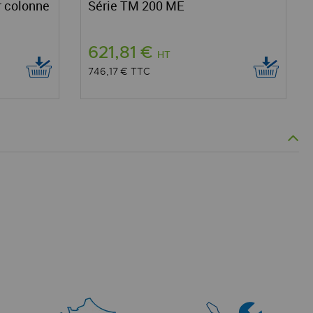
r colonne
Série TM 200 ME
621,81 €
HT
746,17 €
TTC