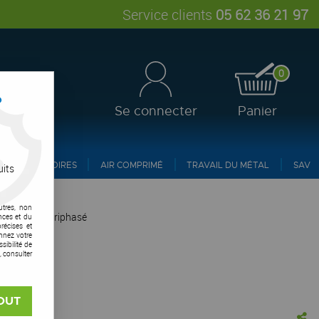
Service clients
05 62 36 21 97
0
?
Se connecter
Panier
ACCESSOIRES
AIR COMPRIMÉ
TRAVAIL DU MÉTAL
SAV
uits
utres, non
nne 35 CTE triphasé
nces et du
récises et
onnez votre
ibilité de
, consulter
OUT