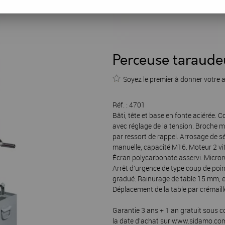
Perceuse taraude
Soyez le premier à donner votre a
Réf. :
4701
Bâti, tête et base en fonte aciérée. 
avec réglage de la tension. Broche m
par ressort de rappel. Arrosage de 
manuelle, capacité M16. Moteur 2 vit
Écran polycarbonate asservi. Microru
Arrêt d’urgence de type coup de poin
gradué. Rainurage de table 15 mm, e
Déplacement de la table par crémail
Garantie 3 ans + 1 an gratuit sous c
la date d'achat sur www.sidamo.co