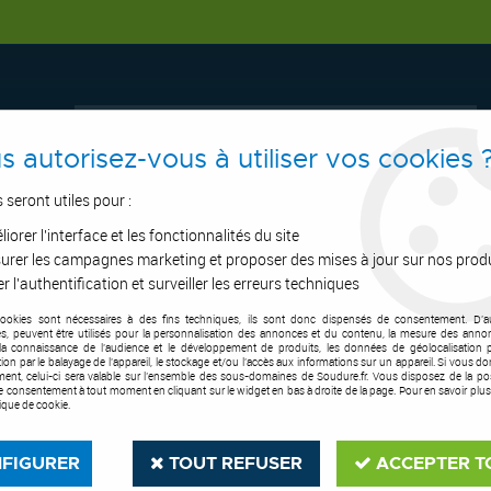
s autorisez-vous à utiliser vos cookies 
s seront utiles pour :
iorer l'interface et les fonctionnalités du site
ERTAGE
ASPIRATION
OUTILS DE COUPE
SOUDURE
E.P.I
urer les campagnes marketing et proposer des mises à jour sur nos prod
r l'authentification et surveiller les erreurs techniques
cookies sont nécessaires à des fins techniques, ils sont donc dispensés de consentement. D'a
l
>
Gamme maintenance travail du métal
>
Perceuse taraudeuse sur colo
res, peuvent être utilisés pour la personnalisation des annonces et du contenu, la mesure des anno
la connaissance de l'audience et le développement de produits, les données de géolocalisation p
cation par le balayage de l'appareil, le stockage et/ou l'accès aux informations sur un appareil. Si vous d
ent, celui-ci sera valable sur l’ensemble des sous-domaines de Soudure.fr. Vous disposez de la poss
tre consentement à tout moment en cliquant sur le widget en bas à droite de la page. Pour en savoir plus
tique de cookie.
FIGURER
TOUT REFUSER
ACCEPTER T