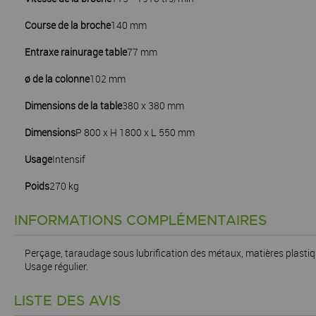
Course de la broche
140 mm
Entraxe rainurage table
77 mm
ø de la colonne
102 mm
Dimensions de la table
380 x 380 mm
Dimensions
P 800 x H 1800 x L 550 mm
Usage
Intensif
Poids
270 kg
INFORMATIONS COMPLÉMENTAIRES
Perçage, taraudage sous lubrification des métaux, matières plastiq
Usage régulier.
LISTE DES AVIS