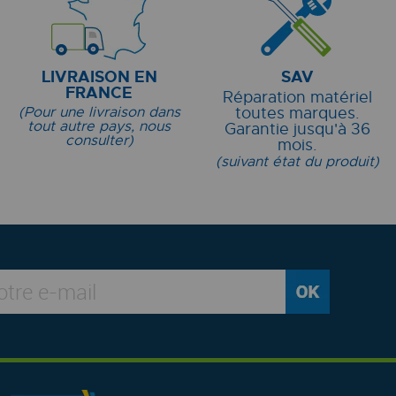
LIVRAISON EN
SAV
FRANCE
Réparation matériel
(Pour une livraison dans
toutes marques.
tout autre pays, nous
Garantie jusqu'à 36
consulter)
mois.
(suivant état du produit)