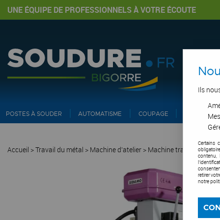
UNE ÉQUIPE DE PROFESSIONNELS À VOTRE ÉCOUTE
Nou
Ils nou
Amél
POSTES À SOUDER
AUTOMATISME
COUPAGE
PIPE ET IN
Mes
Gére
Certains 
Accueil
>
Travail du métal
>
Machine d'atelier
>
Machine travail du méta
obligatoi
contenu, 
l'identifi
consentem
retirer vo
notre poli
CON