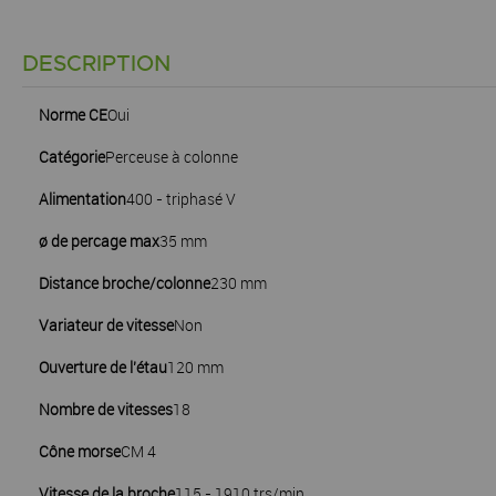
DESCRIPTION
Norme CE
Oui
Catégorie
Perceuse à colonne
Alimentation
400 - triphasé V
ø de percage max
35 mm
Distance broche/colonne
230 mm
Variateur de vitesse
Non
Ouverture de l'étau
120 mm
Nombre de vitesses
18
Cône morse
CM 4
Vitesse de la broche
115 - 1910 trs/min