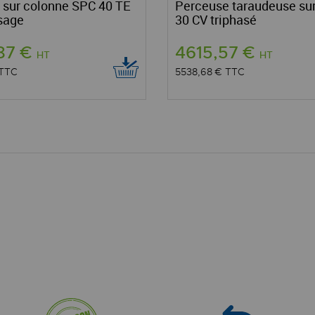
 sur colonne SPC 40 TE
Perceuse taraudeuse su
osage
30 CV triphasé
,87 €
4615,57 €
HT
HT
TTC
5538,68 €
TTC