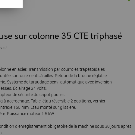
use sur colonne 35 CTE triphasé
vis !
Colonne en acier. Transmission par courroies trapézoïdales
ontée sur roulements à billes. Retour de la broche réglable
série. Système de taraudage semi-automatique avec inversion
esses. Éclairage 24 volts.
pteur de sécurité du capot poulies.
g à accrochage. Table-étau réversible 2 positions, vernier
ntraxe 155 mm. Étau monté sur glissière.
lère. Puissance moteur 1.5 kW.
ondition d'enregistrement obligatoire de la machine sous 30 jours après
m.