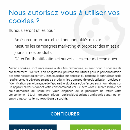
0
Nous autorisez-vous à utiliser vos
cookies ?
Ils nous seront utiles pour :
Améliorer l'interface et les fonctionnalités du site
Accueil
>
Postes à Souder
>
Soudure TIG
>
Electrodes Tungstène
>
Affuteuses Tunsgtène
>
Membrane caoutchouc Ultima pour tête
Mesurer les campagnes marketing et proposer des mises à
d'affûtage
jour sur nos produits
Gérer l'authentification et surveiller les erreurs techniques
Certains cookies sont nécessaires à des fins techniques, ils sont donc dispensés de
consentement. D'autres, non obligatoires, peuvent être utilisés pour la personnalisation
des annonces et du contenu, la mesure des annonces et du contenu, la connaissance de
l'audience et le développement de produits, les données de géolocalisation précises et
l'identification par le balayage de l'appareil, le stockage et/ou l'accès aux informations sur
un appareil. Si vous donnez votre consentement, celui-ci sera valable sur l’ensemble des
sous-domaines de Soudure.fr. Vous disposez de la possibilité de retirer votre
consentement à tout moment en cliquant sur le widget en bas à droite de la page. Pour en
savoir plus, consulter notre politique de cookie.
CONFIGURER