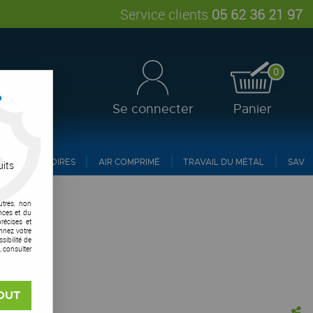
Service clients
05 62 36 21 97
0
?
Se connecter
Panier
ACCESSOIRES
AIR COMPRIMÉ
TRAVAIL DU MÉTAL
SAV
uits
utres, non
nces et du
récises et
onnez votre
ibilité de
, consulter
OUT