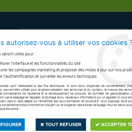
s autorisez-vous à utiliser vos cookies 
s seront utiles pour :
iorer l'interface et les fonctionnalités du site
ERTAGE
ASPIRATION
OUTILS DE COUPE
SOUDURE
E.P.I
urer les campagnes marketing et proposer des mises à jour sur nos prod
r l'authentification et surveiller les erreurs techniques
cookies sont nécessaires à des fins techniques, ils sont donc dispensés de consentement. D'a
sure Soudeur
>
Marte UK - S3/CI/SC/FO/SR
res, peuvent être utilisés pour la personnalisation des annonces et du contenu, la mesure des anno
la connaissance de l'audience et le développement de produits, les données de géolocalisation p
cation par le balayage de l'appareil, le stockage et/ou l'accès aux informations sur un appareil. Si vous d
ent, celui-ci sera valable sur l’ensemble des sous-domaines de Soudure.fr. Vous disposez de la poss
tre consentement à tout moment en cliquant sur le widget en bas à droite de la page. Pour en savoir plus
tique de cookie.
FIGURER
TOUT REFUSER
ACCEPTER T