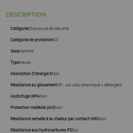
DESCRIPTION
Catégorie
Chaussure de sécurité
Catégorie de protection
S3
Sexe
Homme
Type
Haute
Absorption D'énergie E
Non
Résistance au glissement
SR - sur sols céramique + détergent
Hydrofuge WPA
Non
Protection malléole (AN)
Non
Résistance semelle à la chaleur par contact HRO
Non
Résistance aux hydrocarbures FO
Oui