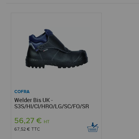
COFRA
Welder Bis UK -
S3S/HI/CI/HRO/LG/SC/FO/SR
56,27 €
HT
67,52 €
TTC