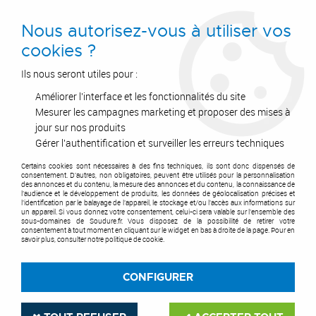
0
Nous autorisez-vous à utiliser vos
cookies ?
Ils nous seront utiles pour :
Améliorer l'interface et les fonctionnalités du site
Accueil
>
Accessoires
>
Groupe refroidisseur
>
Liquide de refroidissement
>
Binzel®
>
Liquide de refroidissement
Mesurer les campagnes marketing et proposer des mises à
jour sur nos produits
Gérer l'authentification et surveiller les erreurs techniques
Certains cookies sont nécessaires à des fins techniques, ils sont donc dispensés de
consentement. D'autres, non obligatoires, peuvent être utilisés pour la personnalisation
des annonces et du contenu, la mesure des annonces et du contenu, la connaissance de
l'audience et le développement de produits, les données de géolocalisation précises et
l'identification par le balayage de l'appareil, le stockage et/ou l'accès aux informations sur
un appareil. Si vous donnez votre consentement, celui-ci sera valable sur l’ensemble des
sous-domaines de Soudure.fr. Vous disposez de la possibilité de retirer votre
consentement à tout moment en cliquant sur le widget en bas à droite de la page. Pour en
savoir plus, consulter notre politique de cookie.
CONFIGURER