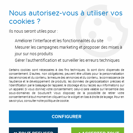
0
Nous autorisez-vous à utiliser vos
cookies ?
Ils nous seront utiles pour :
Améliorer l'interface et les fonctionnalités du site
Accueil
>
E.P.I.
>
Rayonnements de soudure
>
Ecrans & rideaux de soudure
>
Rideaux de soudure
>
Lanière PVC cristal
Mesurer les campagnes marketing et proposer des mises à
isolante
jour sur nos produits
Gérer l'authentification et surveiller les erreurs techniques
Certains cookies sont nécessaires à des fins techniques, ils sont donc dispensés de
consentement. D'autres, non obligatoires, peuvent être utilisés pour la personnalisation
des annonces et du contenu, la mesure des annonces et du contenu, la connaissance de
l'audience et le développement de produits, les données de géolocalisation précises et
l'identification par le balayage de l'appareil, le stockage et/ou l'accès aux informations sur
un appareil. Si vous donnez votre consentement, celui-ci sera valable sur l’ensemble des
sous-domaines de Soudure.fr. Vous disposez de la possibilité de retirer votre
consentement à tout moment en cliquant sur le widget en bas à droite de la page. Pour en
savoir plus, consulter notre politique de cookie.
CONFIGURER